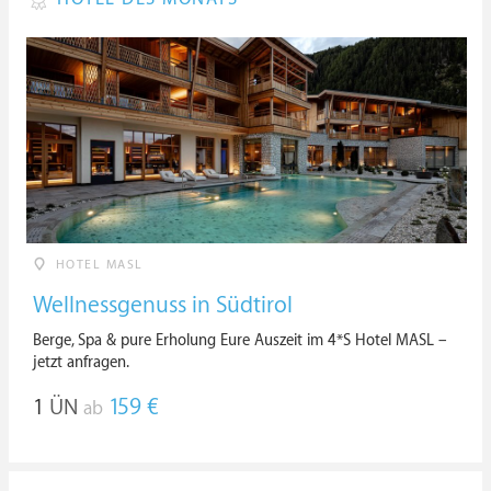
HOTEL MASL
Wellnessgenuss in Südtirol
Berge, Spa & pure Erholung Eure Auszeit im 4*S Hotel MASL –
jetzt anfragen.
1
ÜN
159 €
ab