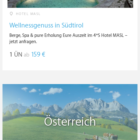
HOTEL MASL
Wellnessgenuss in Südtirol
Berge, Spa & pure Erholung Eure Auszeit im 4*S Hotel MASL –
jetzt anfragen.
1
ÜN
159 €
ab
Österreich