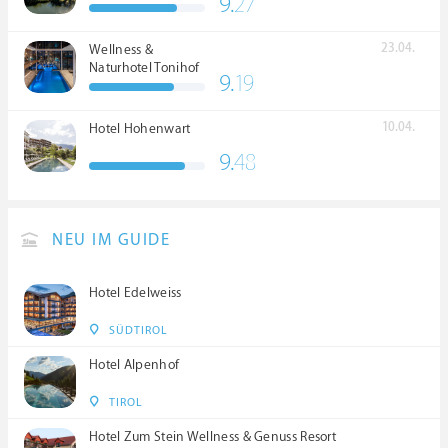
9.
27
23.04.
Wellness &
Naturhotel Tonihof
9.
19
****S
10.04.
Hotel Hohenwart
9.
48
NEU IM GUIDE
Hotel Edelweiss
SÜDTIROL
Hotel Alpenhof
TIROL
Hotel Zum Stein Wellness & Genuss Resort