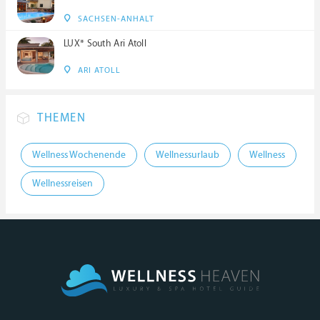
SACHSEN-ANHALT
LUX* South Ari Atoll
ARI ATOLL
THEMEN
Wellness Wochenende
Wellnessurlaub
Wellness
Wellnessreisen