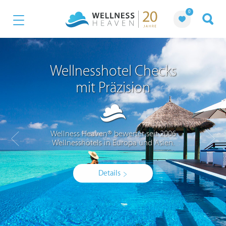
0
Wellnesshotel Checks
mit Präzision
Wellness Heaven® bewertet seit 2006
Wellnesshotels in Europa und Asien.
Details