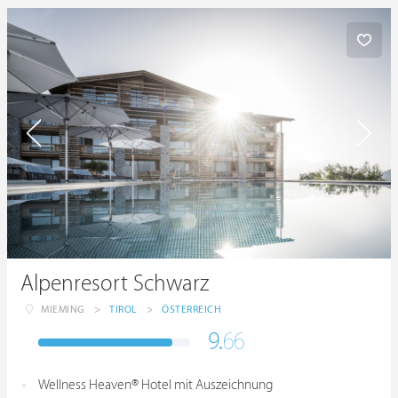
Alpenresort Schwarz
MIEMING
>
TIROL
>
ÖSTERREICH
9.
66
Wellness Heaven® Hotel mit Auszeichnung