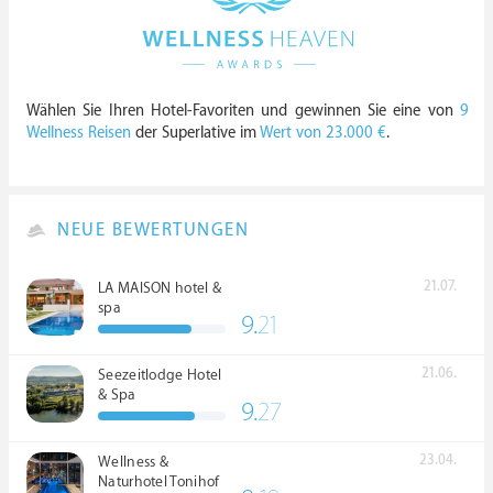
Wählen Sie Ihren Hotel-Favoriten und gewinnen Sie eine von
9
Wellness Reisen
der Superlative im
Wert von 23.000 €
.
NEUE BEWERTUNGEN
21.07.
LA MAISON hotel &
spa
9.
21
21.06.
Seezeitlodge Hotel
& Spa
9.
27
23.04.
Wellness &
Naturhotel Tonihof