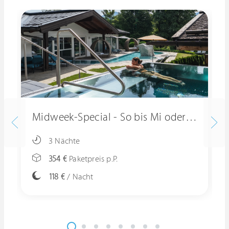
Midweek-Special - So bis Mi oder Mo bis Do
3 Nächte
354 €
Paketpreis p.P.
118 €
/ Nacht