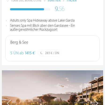
TORRI DEL BENACO (VR)
>
VENETIEN
>
ITALIEN
9.
56
Adults only Spa Hideaway above Lake Garda
Senses Spa mit Blick über den Gardasee - Ein
außergewöhnlicher Rückzugsort
Berg & See
5 ÜN ab
1415 €
283 € / ÜN