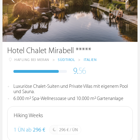
Hotel Chalet Mirabell *****
HAFLING BEI MERAN
>
SÜDTIROL
>
ITALIEN
9.
56
Luxuriöse Chalet-Suiten und Private Villas mit eigenem Pool
und Sauna.
6.000 m² Spa-Wellnessoase und 10.000 m² Gartenanlage
Hiking Weeks
1 ÜN ab
296 €
296 € / ÜN