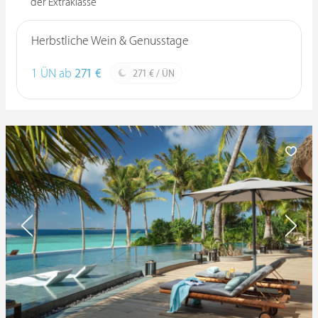
der Extraklasse
Herbstliche Wein & Genusstage
1 ÜN ab
271 €
271 € / ÜN