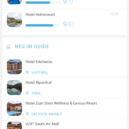
9.
19
****S
10.04.
Hotel Hohenwart
9.
48
NEU IM GUIDE
Hotel Edelweiss
SÜDTIROL
Hotel Alpenhof
TIROL
Hotel Zum Stein Wellness & Genuss Resort
SACHSEN-ANHALT
LUX* South Ari Atoll