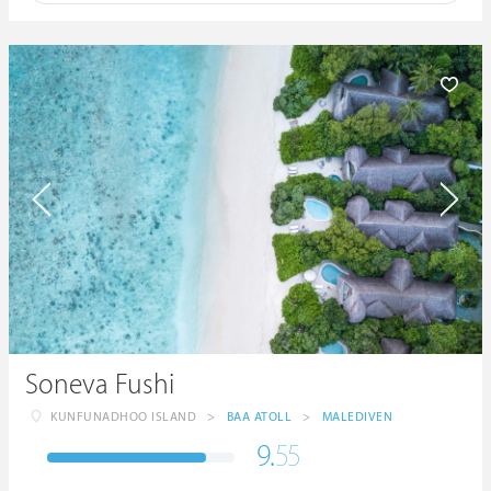
Soneva Fushi
KUNFUNADHOO ISLAND
>
BAA ATOLL
>
MALEDIVEN
9.
55