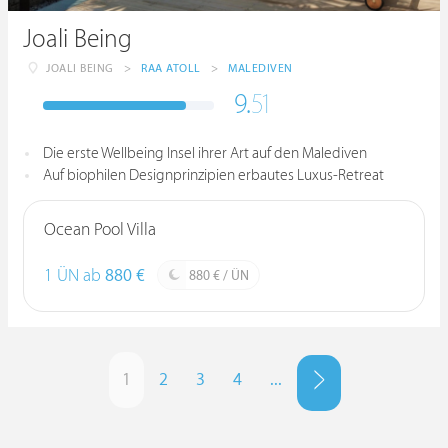
Joali Being
JOALI BEING
>
RAA ATOLL
>
MALEDIVEN
9.
51
Die erste Wellbeing Insel ihrer Art auf den Malediven
Auf biophilen Designprinzipien erbautes Luxus-Retreat
Ocean Pool Villa
1 ÜN ab
880 €
880 € / ÜN
1
2
3
4
...