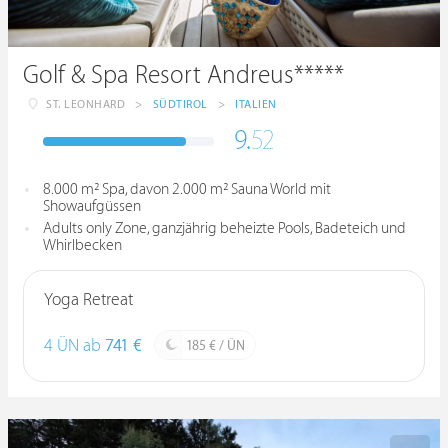
Golf & Spa Resort Andreus*****
ST. LEONHARD
>
SÜDTIROL
>
ITALIEN
9.
52
8.000 m² Spa, davon 2.000 m² Sauna World mit
Showaufgüssen
Adults only Zone, ganzjährig beheizte Pools, Badeteich und
Whirlbecken
Yoga Retreat
4 ÜN ab
741 €
185 € / ÜN