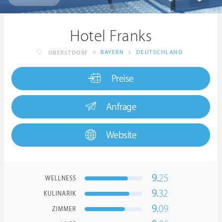
Hotel Franks
>
BAYERN
>
DEUTSCHLAND
OBERSTDORF
Preise
Anfrage
Website
9.
25
WELLNESS
9.
32
KULINARIK
9.
09
ZIMMER