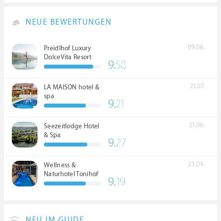
NEUE BEWERTUNGEN
09.08.
Preidlhof Luxury
DolceVita Resort
9.
58
*****
21.07.
LA MAISON hotel &
spa
9.
21
21.06.
Seezeitlodge Hotel
& Spa
9.
27
23.04.
Wellness &
Naturhotel Tonihof
9.
19
****S
NEU IM GUIDE