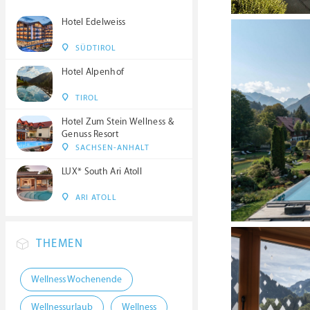
Hotel Edelweiss
SÜDTIROL
Hotel Alpenhof
TIROL
Hotel Zum Stein Wellness &
Genuss Resort
SACHSEN-ANHALT
LUX* South Ari Atoll
ARI ATOLL
THEMEN
Wellness Wochenende
Wellnessurlaub
Wellness