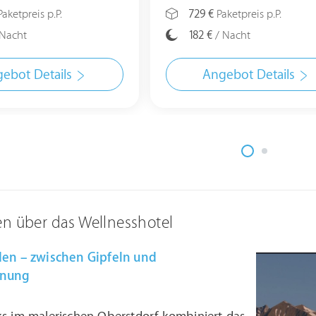
aketpreis p.P.
729 €
Paketpreis p.P.
Nacht
182 €
/ Nacht
ebot Details
Angebot Details
en über das Wellnesshotel
den – zwischen Gipfeln und
nnung