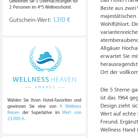
Das Hotel Fran
Gewinnen Sie 3 Übernachtungen für
2 Personen im 4*S Wellnesshotel.
Beste aus zwei
majestätischen
Gutschein-Wert:
1.310 €
Wohlfühlort. Di
variantenreiche
atemberaubende
Allgäuer Hocha
erwartet Sie m
herausragendst
Ort der vollko
Die 5 Sterne g
ist das 1964 g
Wählen Sie Ihren Hotel-Favoriten und
Design zieht si
gewinnen Sie eine von
9 Wellness
Reisen
der Superlative im
Wert von
Wert auf echte 
23.000 €
.
Freund. Ergänz
Wellness Hand 