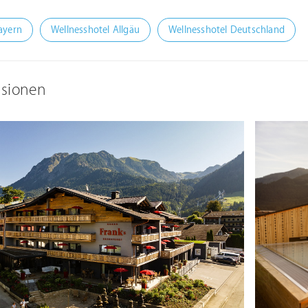
ayern
Wellnesshotel Allgäu
Wellnesshotel Deutschland
ssionen