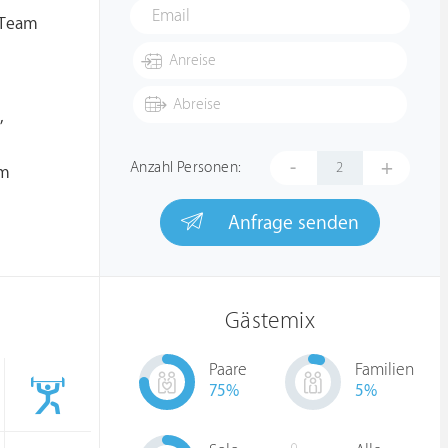
 Team
,
-
+
Anzahl Personen:
em
Anfrage senden
Gästemix
Paare
Familien
75
%
5
%