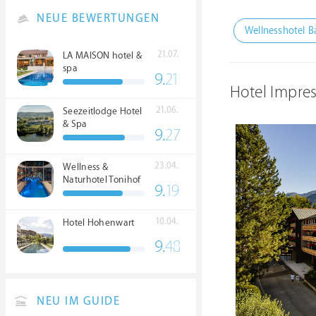
NEUE BEWERTUNGEN
Wellnesshotel B
21.07.
LA MAISON hotel &
spa
9.
21
Hotel Impre
21.06.
Seezeitlodge Hotel
& Spa
9.
27
23.04.
Wellness &
Naturhotel Tonihof
9.
19
****S
10.04.
Hotel Hohenwart
9.
48
NEU IM GUIDE