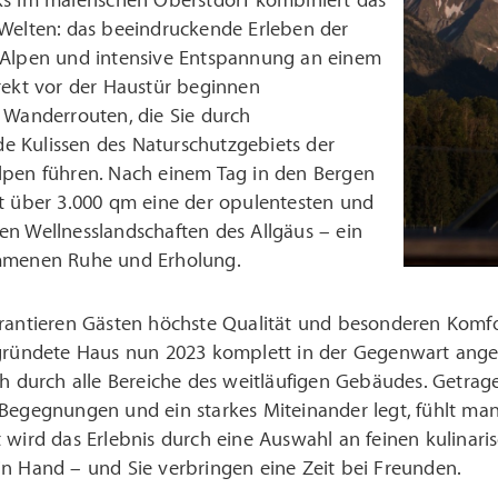
ks im malerischen Oberstdorf kombiniert das
 Welten: das beeindruckende Erleben der
 Alpen und intensive Entspannung an einem
rekt vor der Haustür beginnen
 Wanderrouten, die Sie durch
 Kulissen des Naturschutzgebiets der
lpen führen. Nach einem Tag in den Bergen
it über 3.000 qm eine der opulentesten und
en Wellnesslandschaften des Allgäus – ein
mmenen Ruhe und Erholung.
arantieren Gästen höchste Qualität und besonderen Komf
egründete Haus nun 2023 komplett in der Gegenwart ang
ch durch alle Bereiche des weitläufigen Gebäudes. Getra
Begegnungen und ein starkes Miteinander legt, fühlt man 
t wird das Erlebnis durch eine Auswahl an feinen kulina
in Hand – und Sie verbringen eine Zeit bei Freunden.