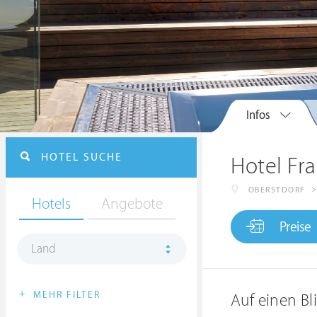
Infos
HOTEL SUCHE
Hotel Fr
>
OBERSTDORF
Hotels
Angebote
Preise
Land
+
MEHR FILTER
Auf einen Bl