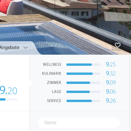
Angebote
9.
25
WELLNESS
9.
32
KULINARIK
9.
09
ZIMMER
9.
20
9.
06
LAGE
9.
26
SERVICE