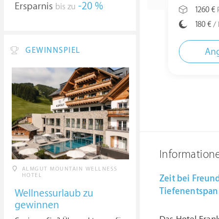
Ersparnis
-20 %
bis zu
1260 €
P
180 €
/ 
GEWINNSPIEL
Ang
Information
ALMGUT MOUNTAIN WELLNESS
HOTEL
Zeit bei Freun
Tiefenentspa
Wellnessurlaub zu
gewinnen