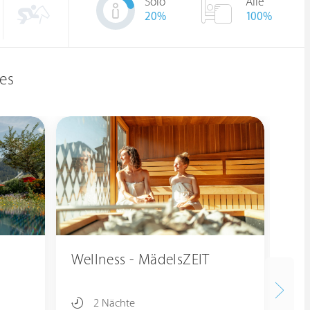
Solo
Alle
20
%
100%
es
Wellness - MädelsZEIT
We
2 Nächte