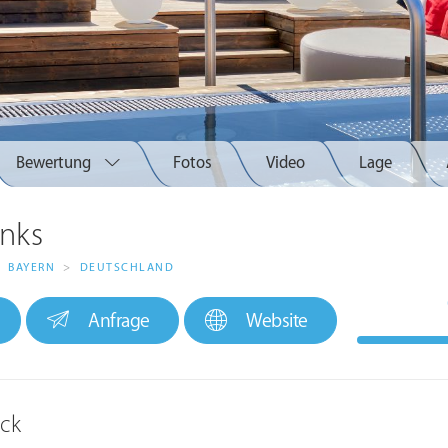
Bewertung
Fotos
Video
Lage
anks
BAYERN
>
DEUTSCHLAND
Anfrage
Website
ick