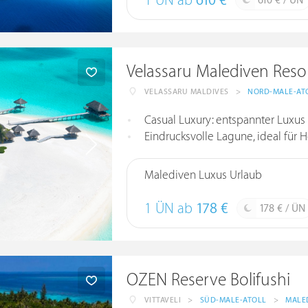
1 ÜN ab
610 €
610 € / ÜN
Velassaru Malediven Reso
VELASSARU MALDIVES
>
NORD-MALE-AT
Casual Luxury: entspannter Luxus 
Eindrucksvolle Lagune, ideal für
Malediven Luxus Urlaub
1 ÜN ab
178 €
178 € / ÜN
OZEN Reserve Bolifushi
VITTAVELI
>
SÜD-MALE-ATOLL
>
MALE