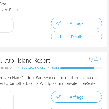
 Spa
diven-Resorts
Anfrage
Details
9.
43
u Atoll Island Resort
AND RESORT
>
SÜD-MALE-ATOLL
>
MALEDIVEN
diven-Flair, Outdoor-Badewanne und direktem Lagunenzugang
ts, Dampfbad, Sauna, Whirlpool und privater Spa-Suite
Anfrage