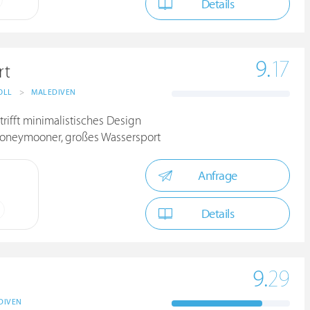
Details
9.
17
rt
OLL
>
MALEDIVEN
trifft minimalistisches Design
 Honeymooner, großes Wassersport
Anfrage
Details
9.
29
DIVEN