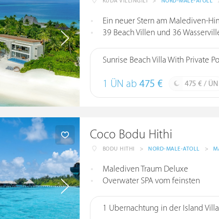
KUDA VILLINGILI
>
NORD-MALE-ATOLL
Ein neuer Stern am Malediven-Hi
39 Beach Villen und 36 Wasservill
Sunrise Beach Villa With Private P
1 ÜN ab
475 €
475 € / ÜN
Coco Bodu Hithi
BODU HITHI
>
NORD-MALE-ATOLL
>
M
Malediven Traum Deluxe
Overwater SPA vom feinsten
1 Übernachtung in der Island Villa