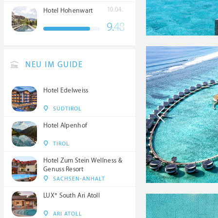
10.04.
Hotel Hohenwart
9.
48
NEU IM GUIDE
Hotel Edelweiss
SÜDTIROL
Hotel Alpenhof
TIROL
Hotel Zum Stein Wellness &
Genuss Resort
SACHSEN-ANHALT
LUX* South Ari Atoll
ARI ATOLL