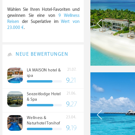
Wählen Sie Ihren Hotel-Favoriten und
gewinnen Sie eine von
9 Wellness
Reisen
der Superlative im
Wert von
23.000 €
.
NEUE BEWERTUNGEN
21.07.
LA MAISON hotel &
spa
9.
21
21.06.
Seezeitlodge Hotel
& Spa
9.
27
23.04.
Wellness &
Naturhotel Tonihof
9.
19
****S