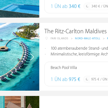
1 ÜN ab
340 €
340 € / ÜN
The Ritz-Carlton Maldives
FARI ISLANDS
>
NORD-MALE-ATOLL
>
100 atemberaubende Strand- und W
Minimalistische, kreisförmige Arch
Beach Pool Villa
1 ÜN ab
975 €
975 € / ÜN