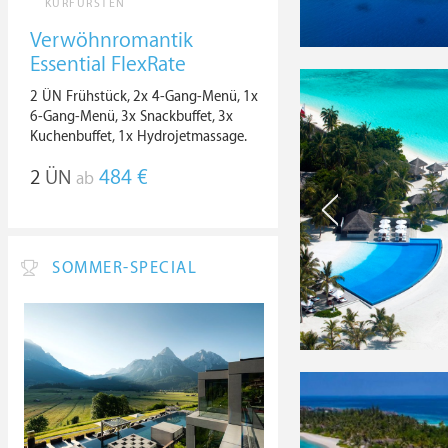
KURFÜRSTEN
Verwöhnromantik
Essential FlexRate
2 ÜN Frühstück, 2x 4-Gang-Menü, 1x
6-Gang-Menü, 3x Snackbuffet, 3x
Kuchenbuffet, 1x Hydrojetmassage.
2
ÜN
484 €
ab
SOMMER-SPECIAL