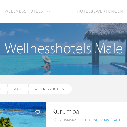
WELLNESSHOTELS
HOTELBEWERTUNGEN
Wellnesshotels Male
N
MALE
WELLNESSHOTELS
Kurumba
VIHAMANAFUSHI
>
NORD-MALÉ-ATOLL