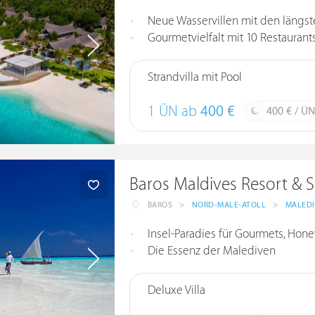
Neue Wasservillen mit den längs
Gourmetvielfalt mit 10 Restaurants
Strandvilla mit Pool
1 ÜN ab
400 €
400 € / ÜN
Baros Maldives Resort & 
BAROS
>
NORD-MALE-ATOLL
>
MALED
Insel-Paradies für Gourmets, Ho
Die Essenz der Malediven
Deluxe Villa