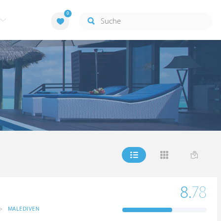
0
8.
78
>
MALEDIVEN