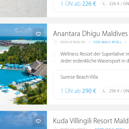
1 ÜN ab
226 €
226 € / ÜN
Anantara Dhigu Maldives
DHIGUFINOLHU
>
SÜD-MALE-ATOLL
>
Wellness Resort der Superlative i
Jeder erdenkliche Wasersport in 
Sunrise Beach Villa
1 ÜN ab
290 €
290 € / ÜN
Kuda Villingili Resort Mald