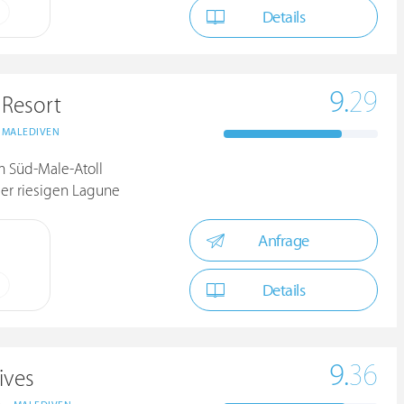
Details
9.
29
 Resort
MALEDIVEN
m Süd-Male-Atoll
der riesigen Lagune
Anfrage
Details
9.
36
ives