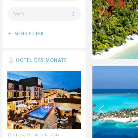
Male
+
MEHR FILTER
HOTEL DES MONATS
LIFESTYLE RESORT ZUM