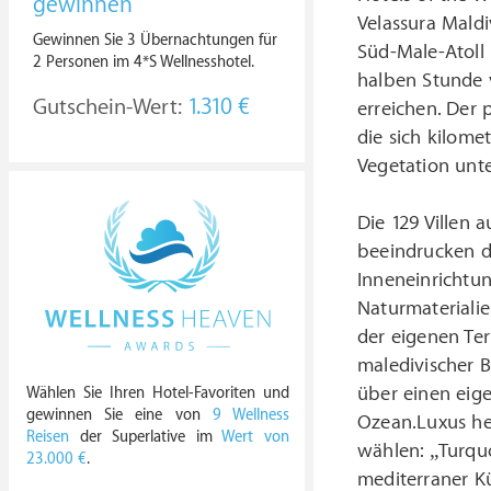
gewinnen
Velassura Maldi
Gewinnen Sie 3 Übernachtungen für
Süd-Male-Atoll
2 Personen im 4*S Wellnesshotel.
halben Stunde 
Gutschein-Wert:
1.310 €
erreichen. Der 
die sich kilome
Vegetation unte
Die 129 Villen 
beeindrucken d
Inneneinrichtun
Naturmaterialie
der eigenen Ter
maledivischer 
über einen eige
Wählen Sie Ihren Hotel-Favoriten und
gewinnen Sie eine von
9 Wellness
Ozean.Luxus hei
Reisen
der Superlative im
Wert von
wählen: „Turquo
23.000 €
.
mediterraner Kü