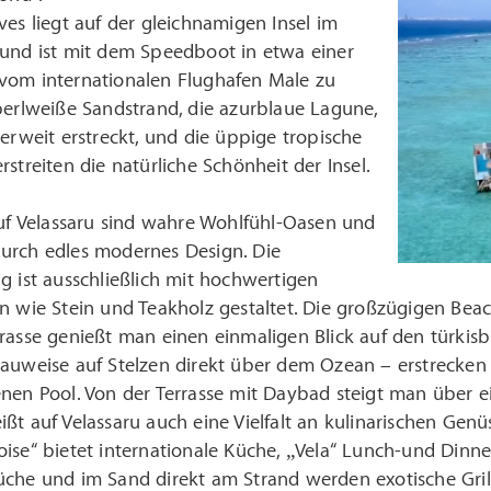
ves liegt auf der gleichnamigen Insel im
 und ist mit dem Speedboot in etwa einer
vom internationalen Flughafen Male zu
perlweiße Sandstrand, die azurblaue Lagune,
terweit erstreckt, und die üppige tropische
rstreiten die natürliche Schönheit der Insel.
auf Velassaru sind wahre Wohlfühl-Oasen und
urch edles modernes Design. Die
g ist ausschließlich mit hochwertigen
n wie Stein und Teakholz gestaltet. Die großzügigen Beac
rasse genießt man einen einmaligen Blick auf den türkisb
Bauweise auf Stelzen direkt über dem Ozean – erstrecken
nen Pool. Von der Terrasse mit Daybad steigt man über eine
ßt auf Velassaru auch eine Vielfalt an kulinarischen Gen
ise“ bietet internationale Küche, „Vela“ Lunch-und Dinner
che und im Sand direkt am Strand werden exotische Grill