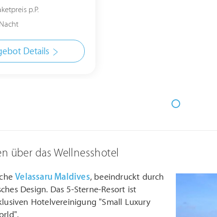
ketpreis p.P.
Nacht
ebot Details
en über das Wellnesshotel
ische
Velassaru Maldives
, beeindruckt durch
ches Design. Das 5-Sterne-Resort ist
klusiven Hotelvereinigung "Small Luxury
orld".