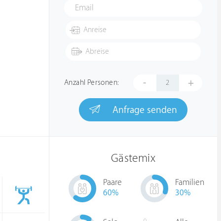
-
+
Anzahl Personen:
Anfrage senden
Gästemix
Paare
Familien
60
%
30
%