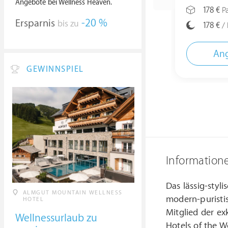
Angebote bei Wellness Heaven.
178 €
Pa
Ersparnis
-20 %
bis zu
178 €
/ 
Ang
GEWINNSPIEL
Information
Das lässig-styl
ALMGUT MOUNTAIN WELLNESS
modern-puristis
HOTEL
Mitglied der ex
Wellnessurlaub zu
Hotels of the W