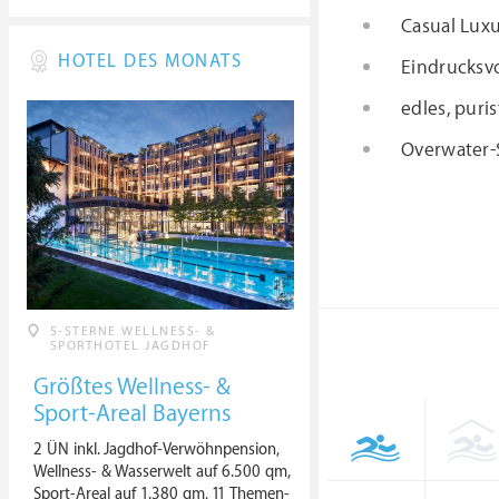
Casual Luxu
HOTEL DES MONATS
Eindrucksv
edles, puri
Overwater-
5-STERNE WELLNESS- &
SPORTHOTEL JAGDHOF
Größtes Wellness- &
Sport-Areal Bayerns
2 ÜN inkl. Jagdhof-Verwöhnpension,
Wellness- & Wasserwelt auf 6.500 qm,
Sport-Areal auf 1.380 qm, 11 Themen-