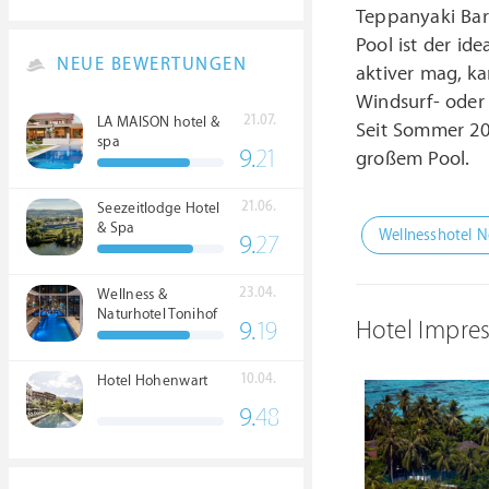
Teppanyaki Bar
Pool ist der id
NEUE BEWERTUNGEN
aktiver mag, k
Windsurf- oder
21.07.
LA MAISON hotel &
Seit Sommer 201
spa
9.
21
großem Pool.
21.06.
Seezeitlodge Hotel
& Spa
Wellnesshotel N
9.
27
23.04.
Wellness &
Naturhotel Tonihof
Hotel Impre
9.
19
****S
10.04.
Hotel Hohenwart
9.
48