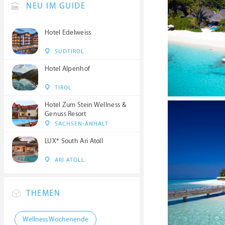
NEU IM GUIDE
Hotel Edelweiss
SÜDTIROL
Hotel Alpenhof
TIROL
Hotel Zum Stein Wellness &
Genuss Resort
SACHSEN-ANHALT
LUX* South Ari Atoll
ARI ATOLL
THEMEN
Wellness Wochenende