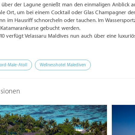
 über der Lagune genießt man den einmaligen Anblick auf
eale Ort, um bei einem Cocktail oder Glas Champagner de
ann im Hausriff schnorcheln oder tauchen. Im Wasserspor
 Katamarankurse gebucht werden.
0 verfügt Velassaru Maldives nun auch über eine luxuriö
ord-Male-Atoll
Wellnesshotel Malediven
ssionen