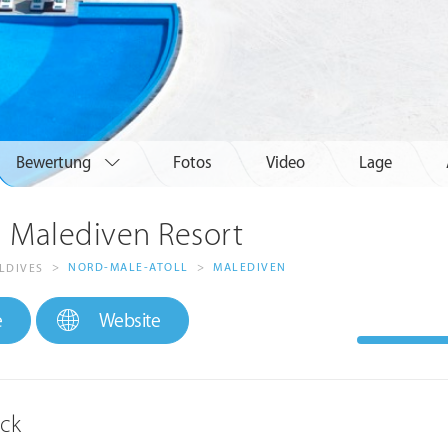
Bewertung
Fotos
Video
Lage
u Malediven Resort
>
NORD-MALE-ATOLL
>
MALEDIVEN
LDIVES
e
Website
ick