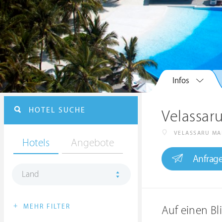
Infos
HOTEL SUCHE
Velassar
VELASSARU MA
Hotels
Angebote
Anfrag
Land
+
MEHR FILTER
Auf einen Bl