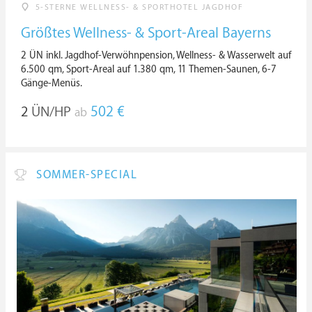
5-STERNE WELLNESS- & SPORTHOTEL JAGDHOF
Größtes Wellness- & Sport-Areal Bayerns
2 ÜN inkl. Jagdhof-Verwöhnpension, Wellness- & Wasserwelt auf
6.500 qm, Sport-Areal auf 1.380 qm, 11 Themen-Saunen, 6-7
Gänge-Menüs.
2
ÜN/HP
502 €
ab
SOMMER-SPECIAL