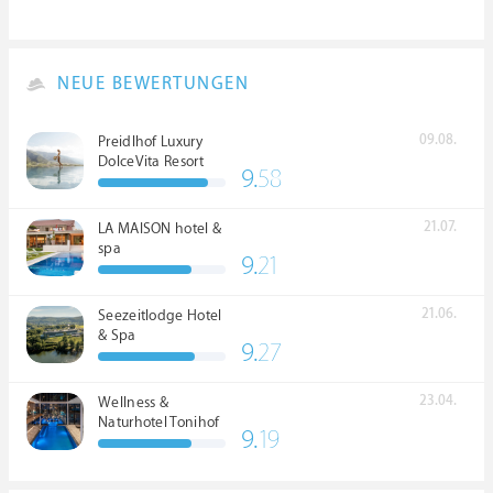
NEUE BEWERTUNGEN
09.08.
Preidlhof Luxury
DolceVita Resort
9.
58
*****
21.07.
LA MAISON hotel &
spa
9.
21
21.06.
Seezeitlodge Hotel
& Spa
9.
27
23.04.
Wellness &
Naturhotel Tonihof
9.
19
****S