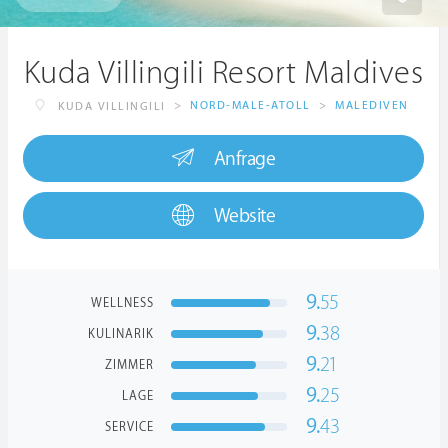
Kuda Villingili Resort Maldives
>
NORD-MALE-ATOLL
>
MALEDIVEN
KUDA VILLINGILI
Anfrage
Website
9.
55
WELLNESS
9.
38
KULINARIK
9.
21
ZIMMER
9.
25
LAGE
9.
43
SERVICE