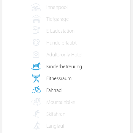
Innenpool
Tiefgarage
E-Ladestation
Hunde erlaubt
Adults-only Hotel
Kinderbetreuung
Fitnessraum
Fahrrad
Mountainbike
Skifahren
Langlauf