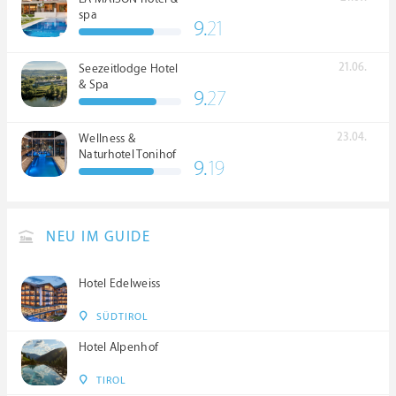
spa
9.
21
21.06.
Seezeitlodge Hotel
& Spa
9.
27
23.04.
Wellness &
Naturhotel Tonihof
9.
19
****S
NEU IM GUIDE
Hotel Edelweiss
SÜDTIROL
Hotel Alpenhof
TIROL