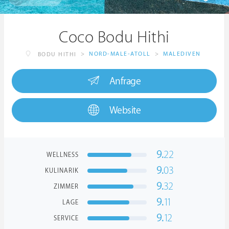
Coco Bodu Hithi
>
NORD-MALE-ATOLL
>
MALEDIVEN
BODU HITHI
Anfrage
Website
9.
22
WELLNESS
9.
03
KULINARIK
9.
32
ZIMMER
9.
11
LAGE
9.
12
SERVICE