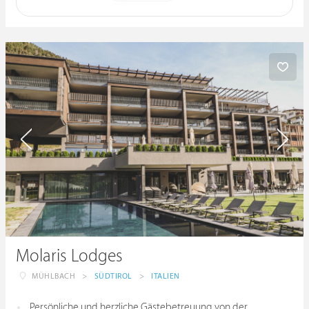
Molaris Lodges
MÜHLBACH
>
SÜDTIROL
>
ITALIEN
Persönliche und herzliche Gästebetreuung von der