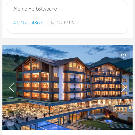
Alpine Herbstwoche
4 ÜN ab
486 €
122 € / ÜN