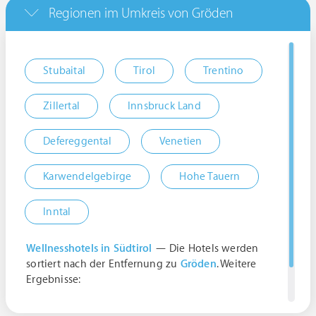
Regionen im Umkreis von Gröden
Stubaital
Tirol
Trentino
Zillertal
Innsbruck Land
Defereggental
Venetien
Karwendelgebirge
Hohe Tauern
Inntal
Wellnesshotels in Südtirol
— Die Hotels werden
sortiert nach der Entfernung zu
Gröden
. Weitere
Ergebnisse:
Museum Gröden, Streda Rezia, 83, 39046 Ortisei