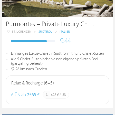
Purmontes – Private Luxury Chalet
ST. LORENZEN
>
SÜDTIROL
>
ITALIEN
9.
44
Einmaliges Luxus-Chalet in Südtirol mit nur 5 Chalet-Suiten
alle 5 Chalet-Suiten haben einen eigenen privaten Pool
(ganzjährig beheizt)
26 km nach Gröden
Relax & Recharge (6=5)
6 ÜN ab
2565 €
428 € / ÜN