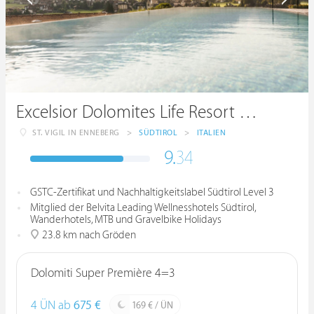
Excelsior Dolomites Life Resort ****s
ST. VIGIL IN ENNEBERG
>
SÜDTIROL
>
ITALIEN
9.
34
GSTC-Zertifikat und Nachhaltigkeitslabel Südtirol Level 3
Mitglied der Belvita Leading Wellnesshotels Südtirol,
Wanderhotels, MTB und Gravelbike Holidays
23.8 km nach Gröden
Dolomiti Super Première 4=3
4 ÜN ab
675 €
169 € / ÜN