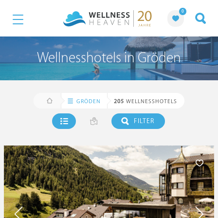
0
Wellnesshotels in Gröden
GRÖDEN
205
WELLNESSHOTELS
FILTER