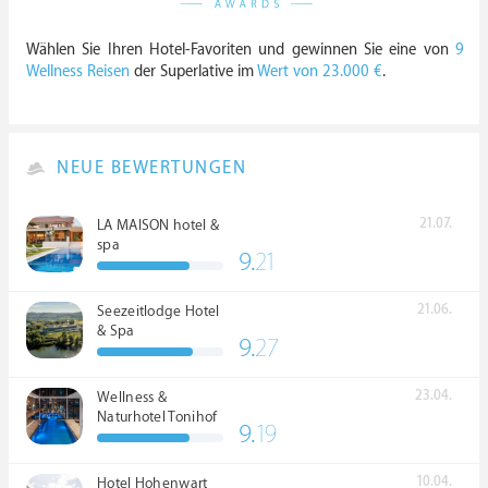
Wählen Sie Ihren Hotel-Favoriten und gewinnen Sie eine von
9
Wellness Reisen
der Superlative im
Wert von 23.000 €
.
NEUE BEWERTUNGEN
21.07.
LA MAISON hotel &
spa
9.
21
21.06.
Seezeitlodge Hotel
& Spa
9.
27
23.04.
Wellness &
Naturhotel Tonihof
9.
19
****S
10.04.
Hotel Hohenwart