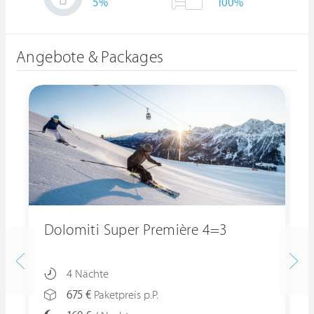
5
%
100%
Angebote & Packages
Dolomiti Super Première 4=3
4 Nächte
675 €
Paketpreis p.P.