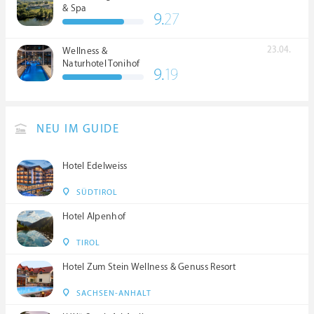
& Spa
9.
27
23.04.
Wellness &
Naturhotel Tonihof
9.
19
****S
NEU IM GUIDE
Hotel Edelweiss
SÜDTIROL
Hotel Alpenhof
TIROL
Hotel Zum Stein Wellness & Genuss Resort
SACHSEN-ANHALT