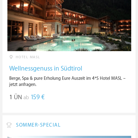
HOTEL MASL
Wellnessgenuss in Südtirol
Berge, Spa & pure Erholung Eure Auszeit im 4*S Hotel MASL –
jetzt anfragen.
1
ÜN
159 €
ab
SOMMER-SPECIAL