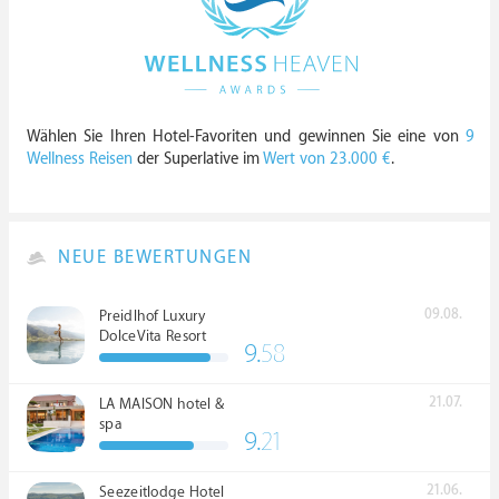
Wählen Sie Ihren Hotel-Favoriten und gewinnen Sie eine von
9
Wellness Reisen
der Superlative im
Wert von 23.000 €
.
NEUE BEWERTUNGEN
09.08.
Preidlhof Luxury
DolceVita Resort
9.
58
*****
21.07.
LA MAISON hotel &
spa
9.
21
21.06.
Seezeitlodge Hotel