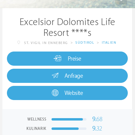
Excelsior Dolomites Life
Resort ****s
>
SÜDTIROL
>
ITALIEN
ST. VIGIL IN ENNEBERG
Preise
Anfrage
Website
9.
68
WELLNESS
9.
32
KULINARIK