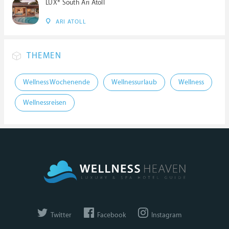
LUX* South Ari Atoll
ARI ATOLL
THEMEN
Wellness Wochenende
Wellnessurlaub
Wellness
Wellnessreisen
Twitter
Facebook
Instagram