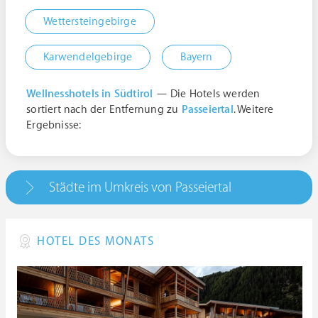
Wettersteingebirge
Karwendelgebirge
Bayern
Wellnesshotels in Südtirol
— Die Hotels werden
sortiert nach der Entfernung zu
Passeiertal
. Weitere
Ergebnisse:
Städte im Umkreis von Passeiertal
HOTEL DES MONATS