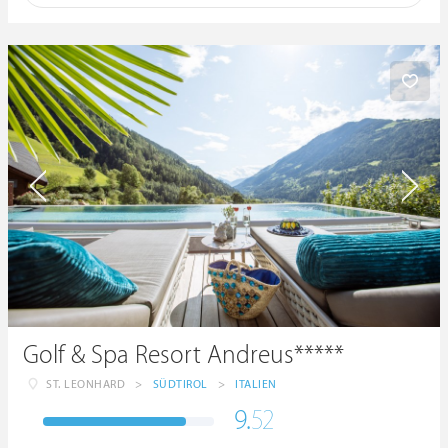
Golf & Spa Resort Andreus*****
ST. LEONHARD
>
SÜDTIROL
>
ITALIEN
9.
52