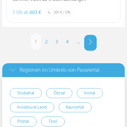
3 ÜN ab
603 €
201 € / ÜN
1
2
3
4
...
Regionen im Umkreis von Passeiertal
Stubaital
Ötztal
Inntal
Innsbruck Land
Kaunertal
Pitztal
Tirol