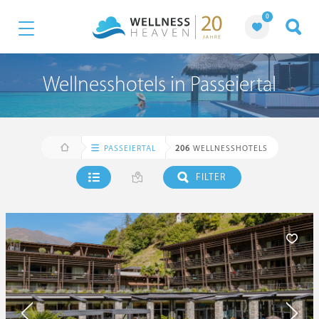
0
Wellnesshotels in Passeiertal
PASSEIERTAL
206
WELLNESSHOTELS
FILTER