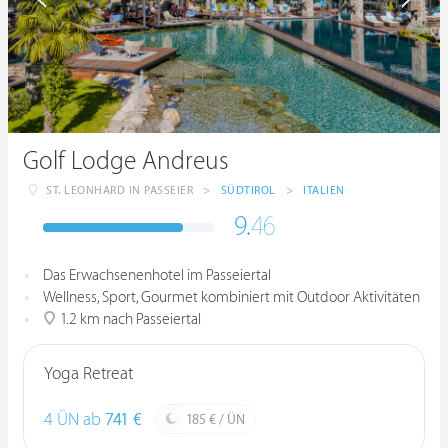
Golf Lodge Andreus
ST. LEONHARD IN PASSEIER
>
SÜDTIROL
>
ITALIEN
9.
46
Das Erwachsenenhotel im Passeiertal
Wellness, Sport, Gourmet kombiniert mit Outdoor Aktivitäten
1.2 km nach Passeiertal
Yoga Retreat
4 ÜN ab
741 €
185 € / ÜN