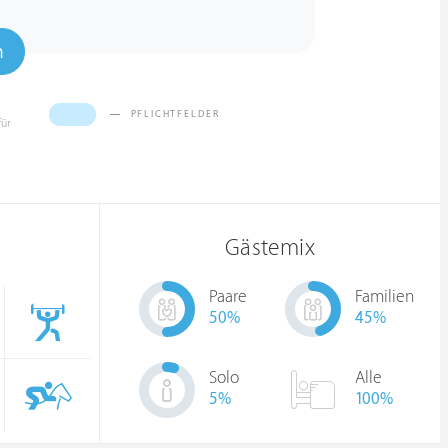
n
PFLICHTFELDER
für
Gästemix
Paare
Familien
50
%
45
%
Solo
Alle
5
%
100%