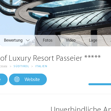
Bewertung
Fotos
Video
Lage
of Luxury Resort Passeier *****
>
SÜDTIROL
>
ITALIEN
MERAN
e
Website
Unverbindliche A