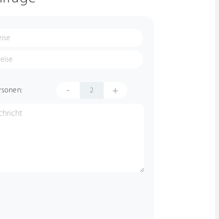
-
+
rsonen: