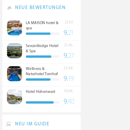
NEUE BEWERTUNGEN
21.07.
LA MAISON hotel &
spa
9.
21
21.06.
Seezeitlodge Hotel
& Spa
9.
27
23.04.
Wellness &
Naturhotel Tonihof
9.
19
****S
10.04.
Hotel Hohenwart
9.
48
NEU IM GUIDE