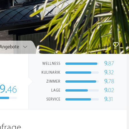
Angebote
9.
87
WELLNESS
9.
32
KULINARIK
9.
78
ZIMMER
9.
46
9.
02
LAGE
9.
31
SERVICE
nfrage