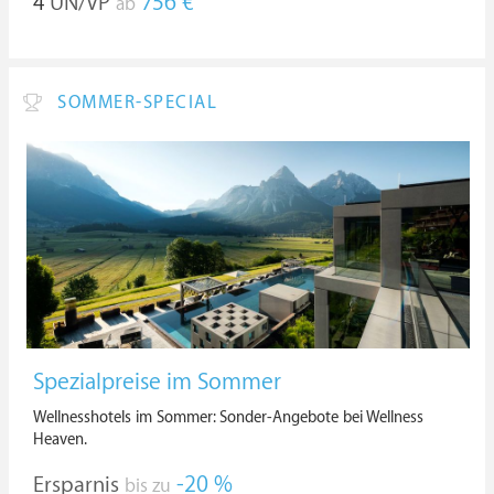
4
ÜN/VP
756 €
ab
SOMMER-SPECIAL
Spezialpreise im Sommer
Wellnesshotels im Sommer: Sonder-Angebote bei Wellness
Heaven.
Ersparnis
-20 %
bis zu