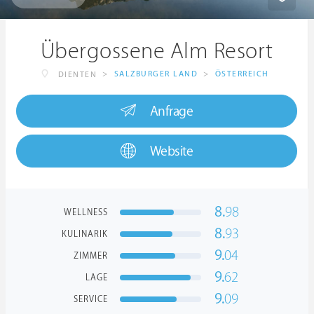
Übergossene Alm Resort
>
SALZBURGER LAND
>
ÖSTERREICH
DIENTEN
Anfrage
Website
8.
98
WELLNESS
8.
93
KULINARIK
9.
04
ZIMMER
9.
62
LAGE
9.
09
SERVICE