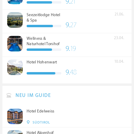
9.
21
21.06.
Seezeitlodge Hotel
& Spa
9.
27
23.04.
Wellness &
Naturhotel Tonihof
9.
19
****S
10.04.
Hotel Hohenwart
9.
48
NEU IM GUIDE
Hotel Edelweiss
SÜDTIROL
Hotel Alpenhof