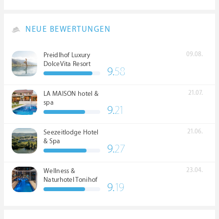
NEUE BEWERTUNGEN
09.08.
Preidlhof Luxury
DolceVita Resort
9.
58
*****
21.07.
LA MAISON hotel &
spa
9.
21
21.06.
Seezeitlodge Hotel
& Spa
9.
27
23.04.
Wellness &
Naturhotel Tonihof
9.
19
****S