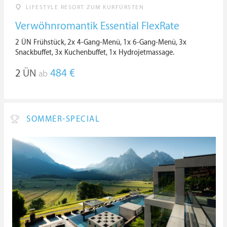
LIFESTYLE RESORT ZUM KURFÜRSTEN
Verwöhnromantik Essential FlexRate
2 ÜN Frühstück, 2x 4-Gang-Menü, 1x 6-Gang-Menü, 3x
Snackbuffet, 3x Kuchenbuffet, 1x Hydrojetmassage.
2
ÜN
484 €
ab
SOMMER-SPECIAL