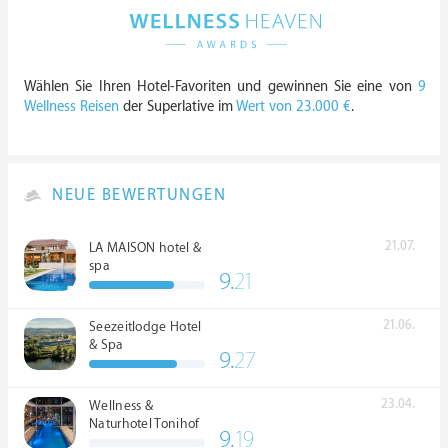
Wählen Sie Ihren Hotel-Favoriten und gewinnen Sie eine von
9
Wellness Reisen
der Superlative im
Wert von 23.000 €
.
NEUE BEWERTUNGEN
21.07.
LA MAISON hotel &
spa
9.
21
21.06.
Seezeitlodge Hotel
& Spa
9.
27
23.04.
Wellness &
Naturhotel Tonihof
9.
19
****S