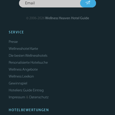
© 2006-2026
Wellness Heaven Hotel Guide
SERVICE
Presse
Wellnesshotel Karte
Die besten Wellnesshotels
Personalisierte Hotelsuche
Wellness Angebote
Wellness Lexikon
Gewinnspiel
Hoteliers: Guide Eintrag
Impressum
Datenschutz
&
HOTELBEWERTUNGEN