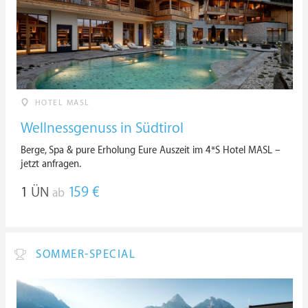
HOTEL MASL
Wellnessgenuss in Südtirol
Berge, Spa & pure Erholung Eure Auszeit im 4*S Hotel MASL –
jetzt anfragen.
1
ÜN
159 €
ab
SOMMER-SPECIAL