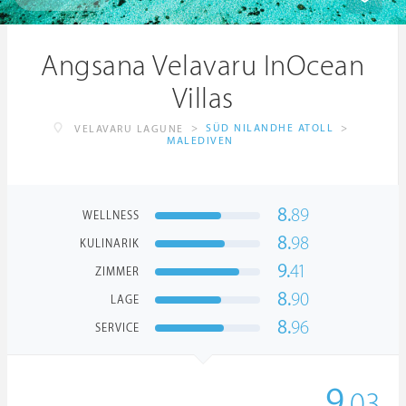
Angsana Velavaru InOcean
Villas
>
SÜD NILANDHE ATOLL
>
VELAVARU LAGUNE
MALEDIVEN
8.
89
WELLNESS
8.
98
KULINARIK
9.
41
ZIMMER
8.
90
LAGE
8.
96
SERVICE
9.
03