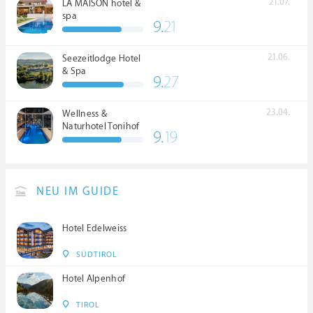
21.07.
LA MAISON hotel &
spa
9.
21
21.06.
Seezeitlodge Hotel
& Spa
9.
27
23.04.
Wellness &
Naturhotel Tonihof
9.
19
****S
NEU IM GUIDE
Hotel Edelweiss
SÜDTIROL
Hotel Alpenhof
TIROL