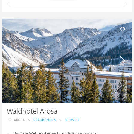
Waldhotel Arosa
AROSA
>
GRAUBÜNDEN
>
SCHWEIZ
1800 m² Wellnessbereich mit Adults-only Spa