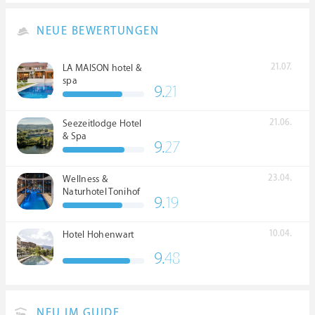
NEUE BEWERTUNGEN
21.07.
LA MAISON hotel &
spa
9.
21
21.06.
Seezeitlodge Hotel
& Spa
9.
27
23.04.
Wellness &
Naturhotel Tonihof
9.
19
****S
10.04.
Hotel Hohenwart
9.
48
NEU IM GUIDE