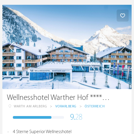
Wellnesshotel Warther Hof ****superior
WARTH AM ARLBERG
>
VORARLBERG
>
ÖSTERREICH
9.
28
4 Sterne Superior Wellnesshotel