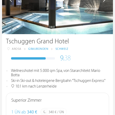
Tschuggen Grand Hotel
AROSA
>
GRAUBÜNDEN
>
SCHWEIZ
9.
38
Wellnesshotel mit 5.000 qm Spa, von Stararchitekt Mario
Botta
Ski-in Ski-out & hoteleigene Bergbahn "Tschuggen Express"
10.1 km nach Lenzerheide
Superior Zimmer
1 ÜN ab
340 €
340 € / ÜN