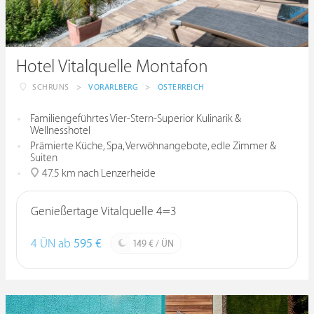
Hotel Vitalquelle Montafon
SCHRUNS
>
VORARLBERG
>
ÖSTERREICH
Familiengeführtes Vier-Stern-Superior Kulinarik &
Wellnesshotel
Prämierte Küche, Spa, Verwöhnangebote, edle Zimmer &
Suiten
47.5 km nach Lenzerheide
Genießertage Vitalquelle 4=3
4 ÜN ab
595 €
149 € / ÜN