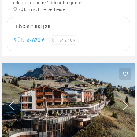
erlebnisreichem Outdoor-Programm
70 km nach Lenzerheide
Entspannung pur
5 ÜN ab
870 €
174 € / ÜN