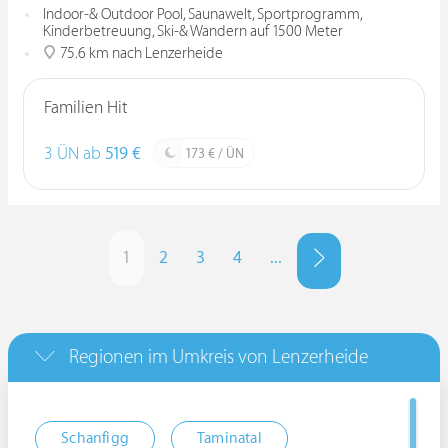
Indoor-& Outdoor Pool, Saunawelt, Sportprogramm,
Kinderbetreuung, Ski-& Wandern auf 1500 Meter
75.6 km nach Lenzerheide
Familien Hit
3 ÜN ab
519 €
173 € / ÜN
1
2
3
4
...
Regionen im Umkreis von Lenzerheide
Schanfigg
Taminatal