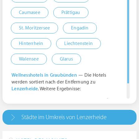
Caumasee
Prättigau
St. Moritzersee
Engadin
Hinterrhein
Liechtenstein
Walensee
Glarus
Wellnesshotels in Graubünden
— Die Hotels
werden sortiert nach der Entfernung zu
Lenzerheide
. Weitere Ergebnisse:
Lenzerheide, 7078 Vaz/Obervaz, Schweiz |
Graubünden
Städte im Umkreis von Lenzerheide