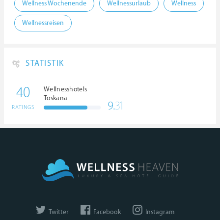
Wellness Wochenende
Wellnessurlaub
Wellness
Wellnessreisen
STATISTIK
40
Wellnesshotels
Toskana
9.
31
RATINGS
Twitter
Facebook
Instagram