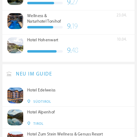
9.
27
23.04.
Wellness &
Naturhotel Tonihof
9.
19
****S
10.04.
Hotel Hohenwart
9.
48
NEU IM GUIDE
Hotel Edelweiss
SÜDTIROL
Hotel Alpenhof
TIROL
Hotel Zum Stein Wellness & Genuss Resort