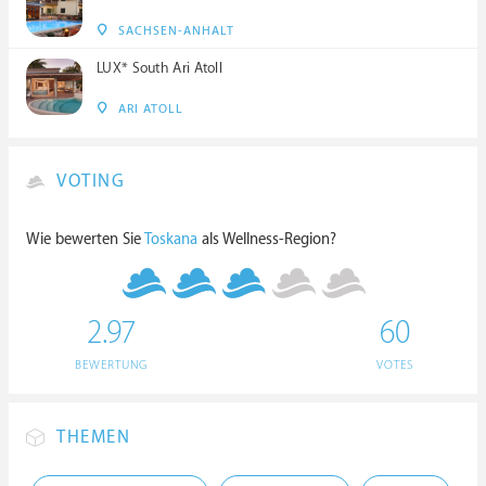
SACHSEN-ANHALT
LUX* South Ari Atoll
ARI ATOLL
VOTING
Wie bewerten Sie
Toskana
als Wellness-Region?
2.97
60
BEWERTUNG
VOTES
THEMEN