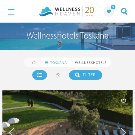
0
Wellnesshotels Toskana
TOSKANA
WELLNESSHOTELS
FILTER