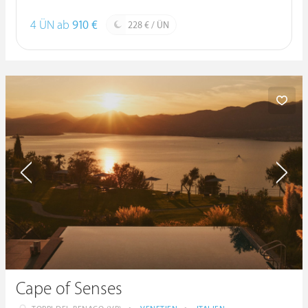
4 ÜN ab
910 €
228 € / ÜN
Cape of Senses