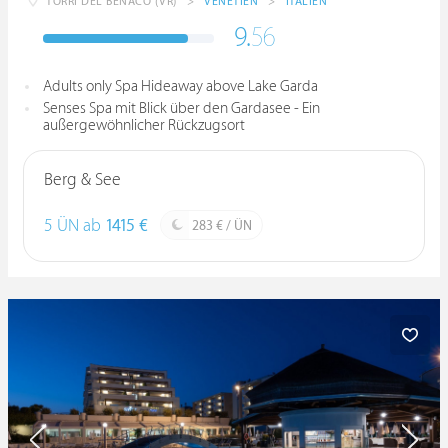
TORRI DEL BENACO (VR)
>
VENETIEN
>
ITALIEN
9.
56
Adults only Spa Hideaway above Lake Garda
Senses Spa mit Blick über den Gardasee - Ein
außergewöhnlicher Rückzugsort
Berg & See
5 ÜN ab
1415 €
283 € / ÜN