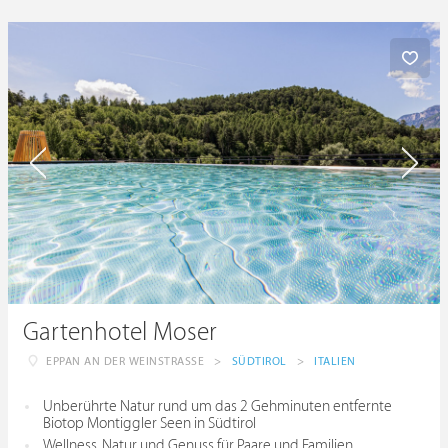
Gartenhotel Moser
EPPAN AN DER WEINSTRASSE
>
SÜDTIROL
>
ITALIEN
Unberührte Natur rund um das 2 Gehminuten entfernte
Biotop Montiggler Seen in Südtirol
Wellness, Natur und Genuss für Paare und Familien