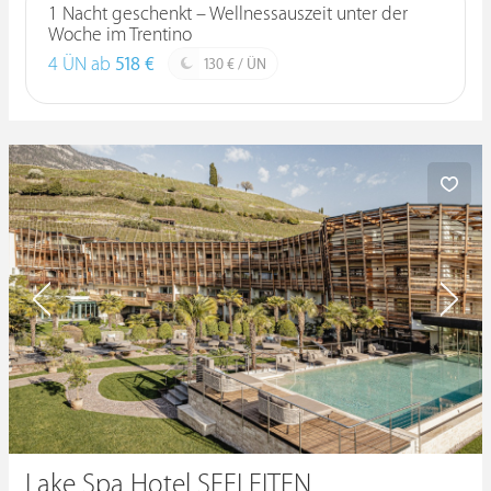
1 Nacht geschenkt – Wellnessauszeit unter der
Woche im Trentino
4 ÜN ab
518 €
130 € / ÜN
Lake Spa Hotel SEELEITEN