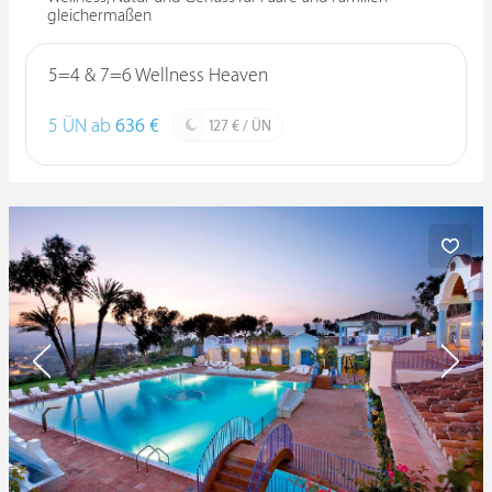
gleichermaßen
5=4 & 7=6 Wellness Heaven
5 ÜN ab
636 €
127 € / ÜN