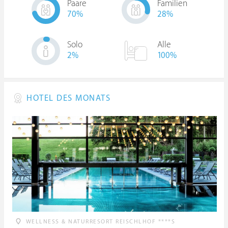
Paare
Familien
70
%
28
%
Solo
Alle
2
%
100%
HOTEL DES MONATS
WELLNESS & NATURRESORT REISCHLHOF ****S