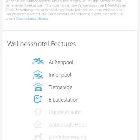
Wenn Sie auf "Anfrage senden" klicken, beauftragen Sie uns, Ihre Anfrage an das
betreffende Hotel zu übermitteln. Sie können der Verwendung Ihrer E-Mail-Adresse
für die Bewerbung unserer Vermittlungsdienste jederzeit kostenlos widersprechen.
Der Wellness Heaven® Hotel Guide nimmt Datenschutz sehr ernst. Hier finden Sie
unsere
Datenschutzerklärung
.
Wellnesshotel Features
Außenpool
Innenpool
Tiefgarage
E-Ladestation
Hunde erlaubt
Adults-only Hotel
Kinderbetreuung