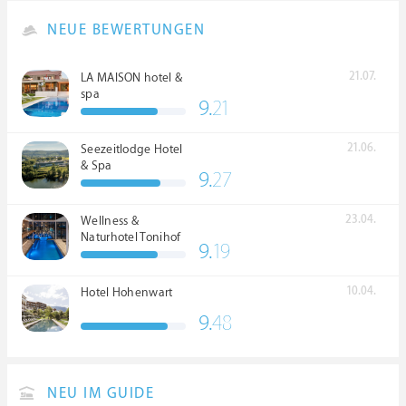
NEUE BEWERTUNGEN
21.07.
LA MAISON hotel &
spa
9.
21
21.06.
Seezeitlodge Hotel
& Spa
9.
27
23.04.
Wellness &
Naturhotel Tonihof
9.
19
****S
10.04.
Hotel Hohenwart
9.
48
NEU IM GUIDE