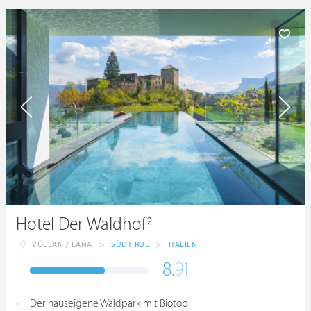
Hotel Der Waldhof²
VÖLLAN / LANA
>
SÜDTIROL
>
ITALIEN
8.
91
Der hauseigene Waldpark mit Biotop