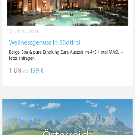
HOTEL MASL
Wellnessgenuss in Südtirol
Berge, Spa & pure Erholung Eure Auszeit im 4*S Hotel MASL –
jetzt anfragen.
1
ÜN
159 €
ab