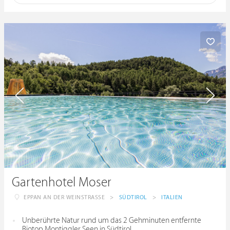
Gartenhotel Moser
EPPAN AN DER WEINSTRASSE
>
SÜDTIROL
>
ITALIEN
Unberührte Natur rund um das 2 Gehminuten entfernte
Biotop Montiggler Seen in Südtirol