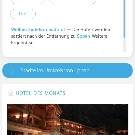
Tirol
Wellnesshotels in Südtirol
— Die Hotels werden
sortiert nach der Entfernung zu
Eppan
. Weitere
Ergebnisse:
Eppan an der Weinstrasse Bozen, Italien |
Trentino-Südtirol
Städte im Umkreis von Eppan
HOTEL DES MONATS