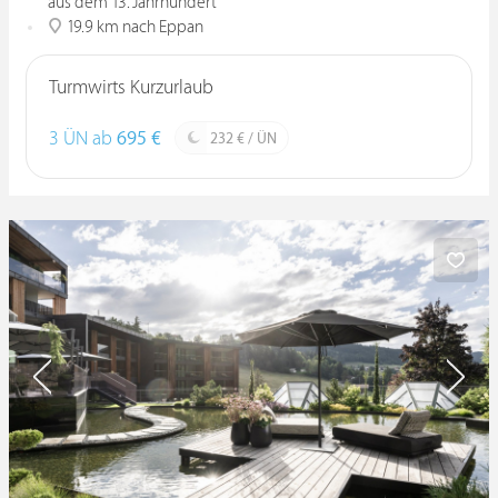
aus dem 13. Jahrhundert
19.9 km nach Eppan
Turmwirts Kurzurlaub
3 ÜN ab
695 €
232 € / ÜN