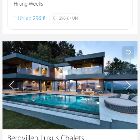
Hiking Weeks
1 ÜN ab
296 €
296 € / ÜN
Bergvillen Luxus Chalets