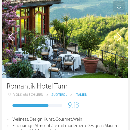
Romantik Hotel Turm
VÖLS AM SCHLERN
>
SÜDTIROL
>
ITALIEN
9.
18
Wellness, Design, Kunst, Gourmet, Wein
Einzigartige Atmosphäre mit modernem Design in Mauern