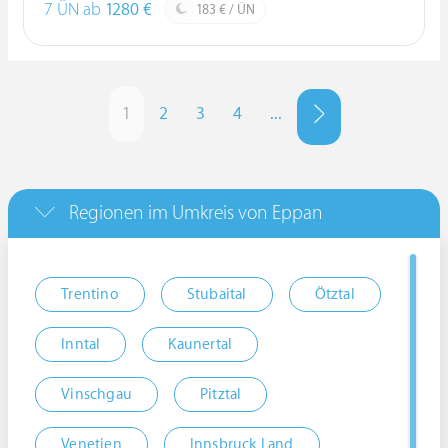
7 ÜN ab
1280 €
183 € / ÜN
1
2
3
4
...
Regionen im Umkreis von Eppan
Trentino
Stubaital
Ötztal
Inntal
Kaunertal
Vinschgau
Pitztal
Venetien
Innsbruck Land