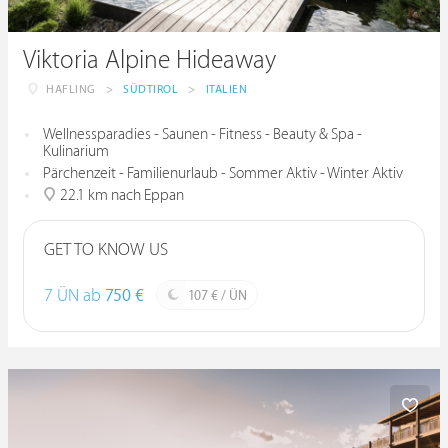
Viktoria Alpine Hideaway
HAFLING
>
SÜDTIROL
>
ITALIEN
Wellnessparadies - Saunen - Fitness - Beauty & Spa -
Kulinarium
Pärchenzeit - Familienurlaub - Sommer Aktiv - Winter Aktiv
22.1 km nach Eppan
GET TO KNOW US
7 ÜN ab
750 €
107 € / ÜN