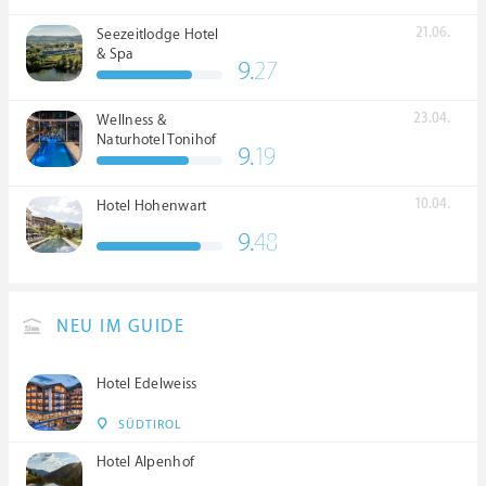
21.06.
Seezeitlodge Hotel
& Spa
9.
27
23.04.
Wellness &
Naturhotel Tonihof
9.
19
****S
10.04.
Hotel Hohenwart
9.
48
NEU IM GUIDE
Hotel Edelweiss
SÜDTIROL
Hotel Alpenhof