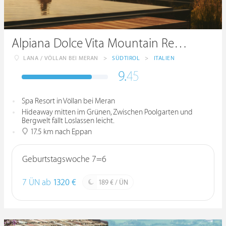
Alpiana Dolce Vita Mountain Resort & Spa
LANA / VÖLLAN BEI MERAN
>
SÜDTIROL
>
ITALIEN
9.
45
Spa Resort in Völlan bei Meran
Hideaway mitten im Grünen, Zwischen Poolgarten und
Bergwelt fällt Loslassen leicht.
17.5 km nach Eppan
Geburtstagswoche 7=6
7 ÜN ab
1320 €
189 € / ÜN