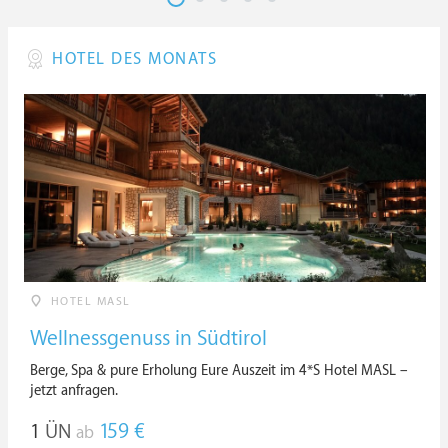
HOTEL DES MONATS
HOTEL MASL
Wellnessgenuss in Südtirol
Berge, Spa & pure Erholung Eure Auszeit im 4*S Hotel MASL –
jetzt anfragen.
1
ÜN
159 €
ab