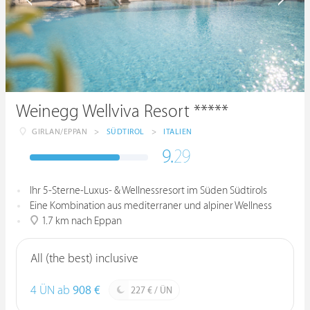
Weinegg Wellviva Resort *****
GIRLAN/EPPAN
>
SÜDTIROL
>
ITALIEN
9.
29
Ihr 5-Sterne-Luxus- & Wellnessresort im Süden Südtirols
Eine Kombination aus mediterraner und alpiner Wellness
1.7 km nach Eppan
All (the best) inclusive
4 ÜN ab
908 €
227 € / ÜN