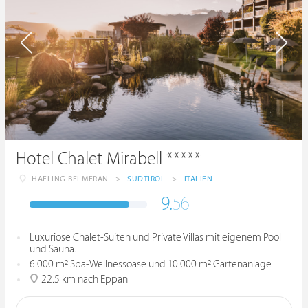
Hotel Chalet Mirabell *****
HAFLING BEI MERAN
>
SÜDTIROL
>
ITALIEN
9.
56
Luxuriöse Chalet-Suiten und Private Villas mit eigenem Pool
und Sauna.
6.000 m² Spa-Wellnessoase und 10.000 m² Gartenanlage
22.5 km nach Eppan