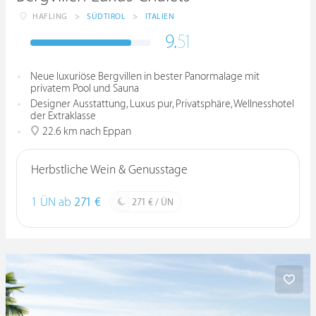
HAFLING
>
SÜDTIROL
>
ITALIEN
9.
51
Neue luxuriöse Bergvillen in bester Panormalage mit
privatem Pool und Sauna
Designer Ausstattung, Luxus pur, Privatsphäre, Wellnesshotel
der Extraklasse
22.6 km nach Eppan
Herbstliche Wein & Genusstage
1 ÜN ab
271 €
271 € / ÜN