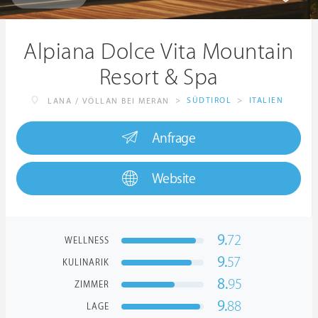
Alpiana Dolce Vita Mountain
Resort & Spa
>
SÜDTIROL
>
ITALIEN
LANA / VÖLLAN BEI MERAN
Anfrage
Website
9.
72
WELLNESS
9.
57
KULINARIK
8.
95
ZIMMER
9.
88
LAGE