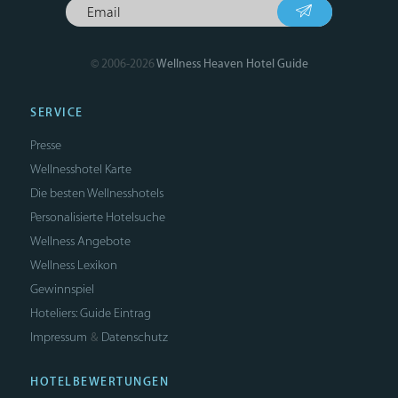
© 2006-2026
Wellness Heaven Hotel Guide
SERVICE
Presse
Wellnesshotel Karte
Die besten Wellnesshotels
Personalisierte Hotelsuche
Wellness Angebote
Wellness Lexikon
Gewinnspiel
Hoteliers: Guide Eintrag
Impressum
Datenschutz
&
HOTELBEWERTUNGEN