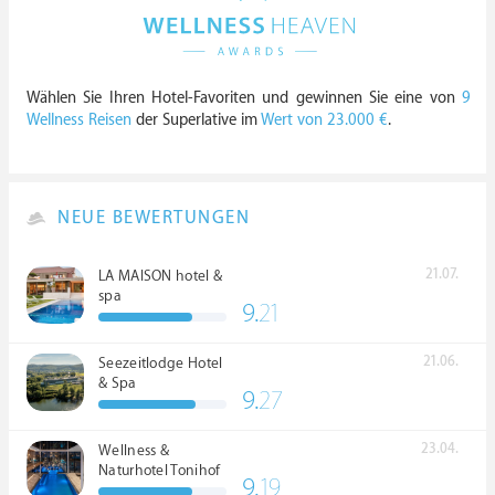
Wählen Sie Ihren Hotel-Favoriten und gewinnen Sie eine von
9
Wellness Reisen
der Superlative im
Wert von 23.000 €
.
NEUE BEWERTUNGEN
21.07.
LA MAISON hotel &
spa
9.
21
21.06.
Seezeitlodge Hotel
& Spa
9.
27
23.04.
Wellness &
Naturhotel Tonihof
9.
19
****S