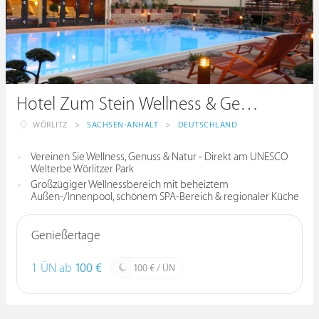
Hotel Zum Stein Wellness & Genuss Resort
WÖRLITZ
>
SACHSEN-ANHALT
>
DEUTSCHLAND
Vereinen Sie Wellness, Genuss & Natur - Direkt am UNESCO
Welterbe Wörlitzer Park
Großzügiger Wellnessbereich mit beheiztem
Außen-/Innenpool, schönem SPA-Bereich & regionaler Küche
Genießertage
1 ÜN ab
100 €
100 € / ÜN