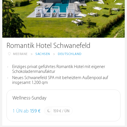
Romantik Hotel Schwanefeld
MEERANE
>
SACHSEN
>
DEUTSCHLAND
Einziges privat geführtes Romantik Hotel mit eigener
Schokoladenmanufaktur
Neues Schwanefeld SPA mit beheiztem Außenpool auf
insgesamt 1.200 qm
Wellness-Sunday
1 ÜN ab
159 €
159 € / ÜN