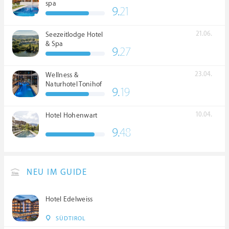
spa
9.
21
21.06.
Seezeitlodge Hotel
& Spa
9.
27
23.04.
Wellness &
Naturhotel Tonihof
9.
19
****S
10.04.
Hotel Hohenwart
9.
48
NEU IM GUIDE
Hotel Edelweiss
SÜDTIROL