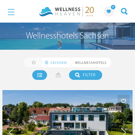
0
Wellnesshotels Sachsen
SACHSEN
WELLNESSHOTELS
FILTER