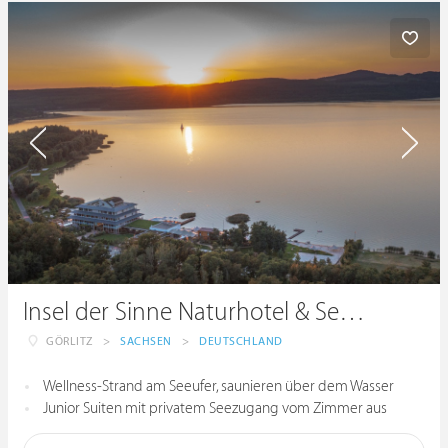
Insel der Sinne Naturhotel & See-Chalets
GÖRLITZ
>
SACHSEN
>
DEUTSCHLAND
Wellness-Strand am Seeufer, saunieren über dem Wasser
Junior Suiten mit privatem Seezugang vom Zimmer aus