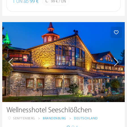
1 ÜN ab
99 €
99 € / ÜN
Wellnesshotel Seeschlößchen
SENFTENBERG
>
BRANDENBURG
>
DEUTSCHLAND