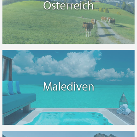
gelegene Malerweg, der Oberlausitzer Bergweg und
Österreich
nicht zuletzt der Sächsische Weinwanderweg.
Während die Sächsische Schweiz mit ihren schroffen
Felsformationen vor allem Kletter-Connaisseure aus
ganz Deutschland anzieht. Und auch für Radfahrer
heißt es in der Urlaubsregion Sachsen z.B. auf dem
Vogtländer Musikantenradweg oder auf der
Neuseenland-Radroute rund um Leipzig, kräftig in
die Pedale treten. Dabei locken gerade die Leipziger
Seen wie der Markkleeberger See, der Kulkwitzer See
oder der Zwenkauer See mit abwechslungsreichen
Aktivitäten rund um das Thema Wasser. Berauschen
Sie sich an der musikalischen Vielfalt der hier
Malediven
stattfindenden Hafenkonzerte, an der kunterbunten
Atmosphäre des Drachenbootfestivals am
Cospudener See oder vergnügen Sie sich ganz
einfach beim Schwimmen, Segeln, Kanu fahren,
Surfen oder Angeln. Egal ob Sie in Ihrem Urlaub
lieber sportliche oder kulturelle Akzente setzten
möchten, die vielfältigen Wellnesshotels in Sachsen
stellen sicher, dass Sie sich auch ausreichend erholen