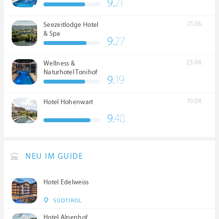
9.
21
21.06.
Seezeitlodge Hotel
& Spa
9.
27
23.04.
Wellness &
Naturhotel Tonihof
9.
19
****S
10.04.
Hotel Hohenwart
9.
48
NEU IM GUIDE
Hotel Edelweiss
SÜDTIROL
Hotel Alpenhof