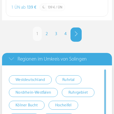
1 ÜN ab
139 €
139 € / ÜN
1
2
3
4
Regionen im Umkreis von Solingen
Westdeutschland
Ruhrtal
Nordrhein-Westfalen
Ruhrgebiet
Kölner Bucht
Hocheifel