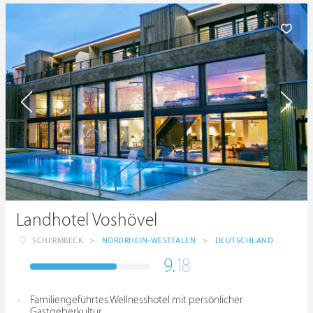
Landhotel Voshövel
SCHERMBECK
>
NORDRHEIN-WESTFALEN
>
DEUTSCHLAND
9.
18
Familiengeführtes Wellnesshotel mit persönlicher
Gastgeberkultur