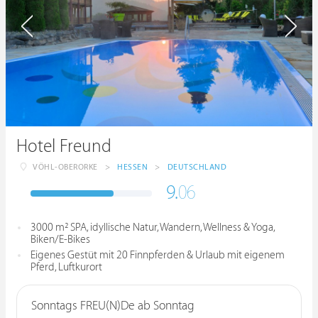
Hotel Freund
VÖHL-OBERORKE
>
HESSEN
>
DEUTSCHLAND
9.
06
3000 m² SPA, idyllische Natur, Wandern, Wellness & Yoga,
Biken/E-Bikes
Eigenes Gestüt mit 20 Finnpferden & Urlaub mit eigenem
Pferd, Luftkurort
Sonntags FREU(N)De ab Sonntag