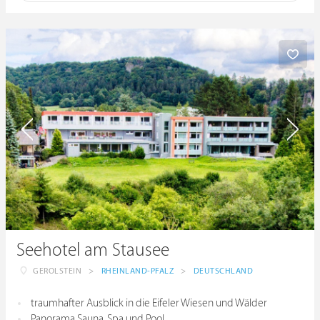
Seehotel am Stausee
GEROLSTEIN
>
RHEINLAND-PFALZ
>
DEUTSCHLAND
traumhafter Ausblick in die Eifeler Wiesen und Wälder
Panorama Sauna, Spa und Pool