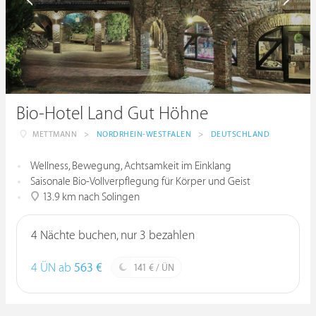
Bio-Hotel Land Gut Höhne
METTMANN
>
NORDRHEIN-WESTFALEN
>
DEUTSCHLAND
Wellness, Bewegung, Achtsamkeit im Einklang
Saisonale Bio-Vollverpflegung für Körper und Geist
13.9 km nach Solingen
4 Nächte buchen, nur 3 bezahlen
4 ÜN ab
563 €
141 € / ÜN