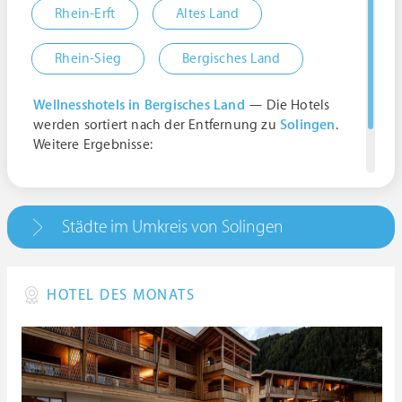
Rhein-Erft
Altes Land
Rhein-Sieg
Bergisches Land
Wellnesshotels in Bergisches Land
— Die Hotels
werden sortiert nach der Entfernung zu
Solingen
.
Weitere Ergebnisse:
Solingen, Am Neumarkt, 42651 Solingen,
Deutschland | Nordrhein-Westfalen
Städte im Umkreis von Solingen
HOTEL DES MONATS