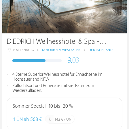
DIEDRICH Wellnesshotel & Spa - Hotel Diedrich OHG
HALLENBERG
>
NORDRHEIN-WESTFALEN
>
DEUTSCHLAND
9.
03
4 Sterne Superior Wellnesshotel für Erwachsene im
Hochsauerland NRW
Zufluchtsort und Ruheoase mit viel Raum zum
Wiederaufladen.
Sommer-Special -10 bis -20 %
4 ÜN ab
568 €
142 € / ÜN