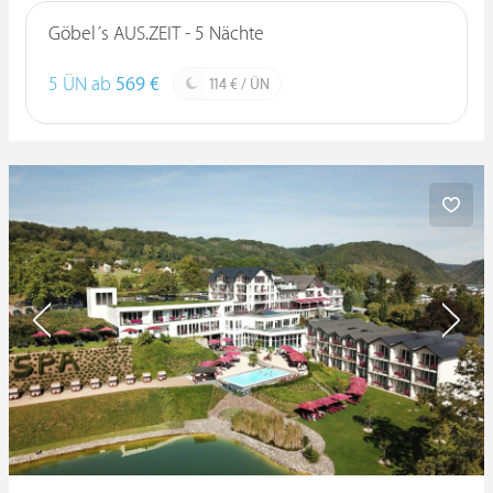
Göbel´s AUS.ZEIT - 5 Nächte
5 ÜN ab
569 €
114 € / ÜN