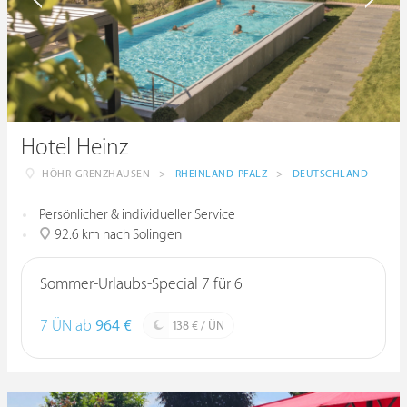
Hotel Heinz
HÖHR-GRENZHAUSEN
>
RHEINLAND-PFALZ
>
DEUTSCHLAND
Persönlicher & individueller Service
92.6 km nach Solingen
Sommer-Urlaubs-Special 7 für 6
7 ÜN ab
964 €
138 € / ÜN