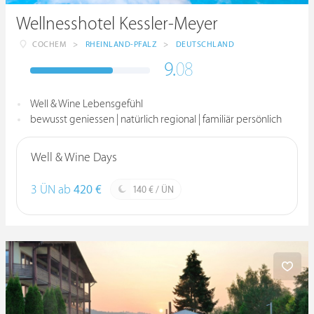
Wellnesshotel Kessler-Meyer
COCHEM
>
RHEINLAND-PFALZ
>
DEUTSCHLAND
9.
08
Well & Wine Lebensgefühl
bewusst geniessen | natürlich regional | familiär persönlich
Well & Wine Days
3 ÜN ab
420 €
140 € / ÜN