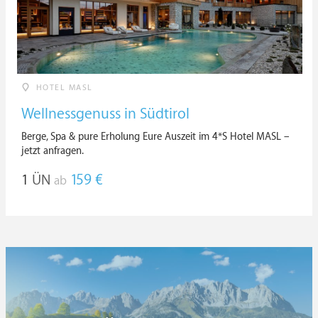
HOTEL MASL
Wellnessgenuss in Südtirol
Berge, Spa & pure Erholung Eure Auszeit im 4*S Hotel MASL –
jetzt anfragen.
1
ÜN
159 €
ab