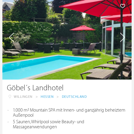
Göbel´s Landhotel
WILLINGEN
>
HESSEN
>
DEUTSCHLAND
1.000 m² Mountain SPA mit Innen- und ganzjährig beheiztem
Außenpool
5 Saunen, Whirlpool sowie Beauty- und
Massageanwendungen