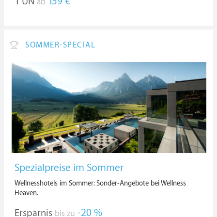
1
ÜN
159 €
ab
SOMMER-SPECIAL
Spezialpreise im Sommer
Wellnesshotels im Sommer: Sonder-Angebote bei Wellness
Heaven.
Ersparnis
-20 %
bis zu