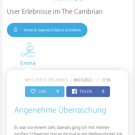
User Erlebnisse im The Cambrian
Voten & eigenes Erlebnis schreiben
Emma
WELLNESS ERLEBNIS
08.03.2022
17:36
LIKE
0
TEILEN
0
Angenehme Überraschung
Es war vor einem Jahr, damals ging ich mit meiner
großen Schwester das erste mal in ein Wellnesshotel. Ich