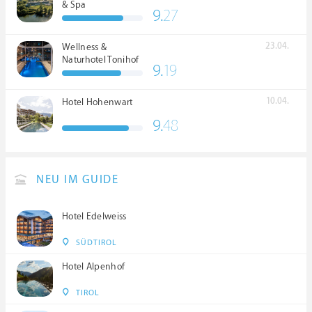
& Spa
9.
27
23.04.
Wellness &
Naturhotel Tonihof
9.
19
****S
10.04.
Hotel Hohenwart
9.
48
NEU IM GUIDE
Hotel Edelweiss
SÜDTIROL
Hotel Alpenhof
TIROL