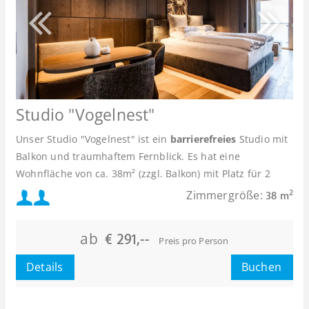
Studio "Vogelnest"
Unser Studio "Vogelnest" ist ein
barrierefreies
Studio mit
Balkon und traumhaftem Fernblick. Es hat eine
Wohnfläche von ca. 38m² (zzgl. Balkon) mit Platz für 2
Personen.
Mindestbelegung:
Zimmergröße:
2
38 m
Maximalbelegung:
ab
€ 291,--
Preis pro Person
Details
Buchen