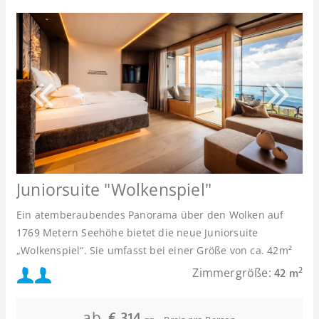
Juniorsuite "Wolkenspiel"
Ein
atemberaubendes Panorama über den Wolken auf
1769 Metern Seehöhe bietet die neue Juniorsuite
„Wolkenspiel“. Sie umfasst bei einer Größe von ca. 42m²
bis ca. 45m² Wohnfläche (exkl. Balkon mit je ca. 9m²) Platz
Mindestbelegung:
Zimmergröße:
2
42 m
für 2-4 Personen.
oder
Maximalbelegung:
ab
€ 314,--