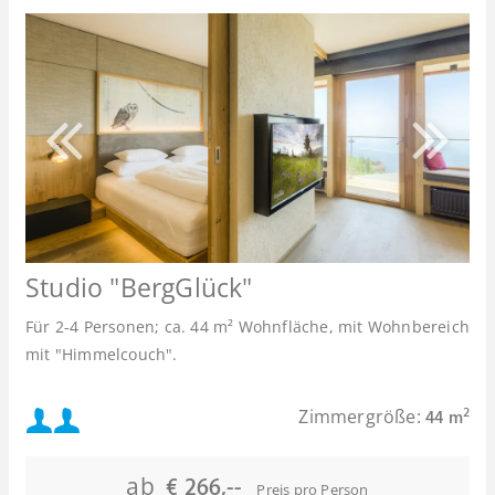
Studio "BergGlück"
Für 2-4 Personen; ca. 44 m² Wohnfläche, mit Wohnbereich
mit "Himmelcouch".
Mindestbelegung:
Zimmergröße:
2
44 m
oder
Maximalbelegung:
ab
€ 266,--
Preis pro Person