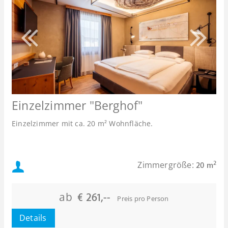
Einzelzimmer "Berghof"
Einzelzimmer mit ca. 20 m² Wohnfläche.
Mindestbelegung:
Zimmergröße:
2
20 m
Maximalbelegung:
ab
€ 261,--
Preis pro Person
Details