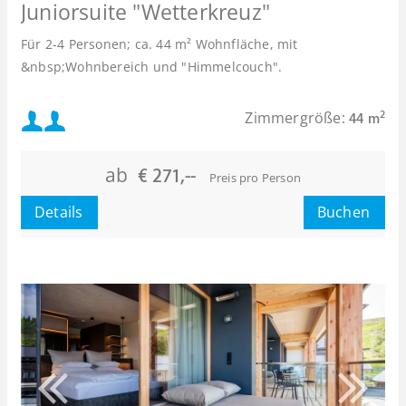
Juniorsuite "Wetterkreuz"
Für 2-4 Personen; ca. 44 m² Wohnfläche, mit
&nbsp;Wohnbereich und "Himmelcouch".
Mindestbelegung:
Zimmergröße:
2
44 m
oder
Maximalbelegung:
ab
€ 271,--
Preis pro Person
oder
Details
Buchen