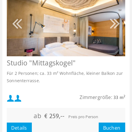
Studio "Mittagskogel"
Für 2 Personen; ca. 33 m² Wohnfläche, kleiner Balkon zur
Sonnenterrasse.
Mindestbelegung:
Zimmergröße:
2
33 m
Maximalbelegung:
ab
€ 259,--
Preis pro Person
oder
Details
Buchen