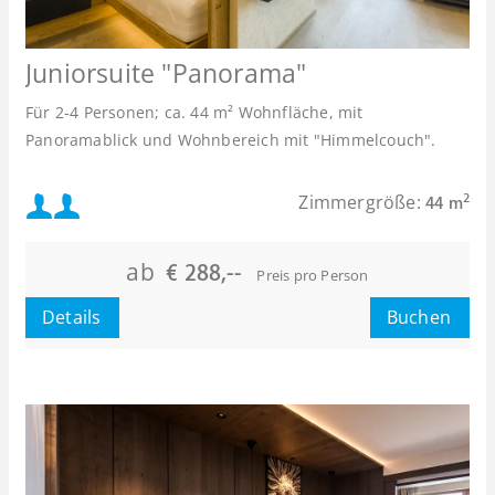
Juniorsuite "Panorama"
Für 2-4 Personen; ca. 44 m² Wohnfläche, mit
Panoramablick und Wohnbereich mit "Himmelcouch".
Mindestbelegung:
Zimmergröße:
2
44 m
oder
Maximalbelegung:
ab
€ 288,--
Preis pro Person
oder
Details
Buchen