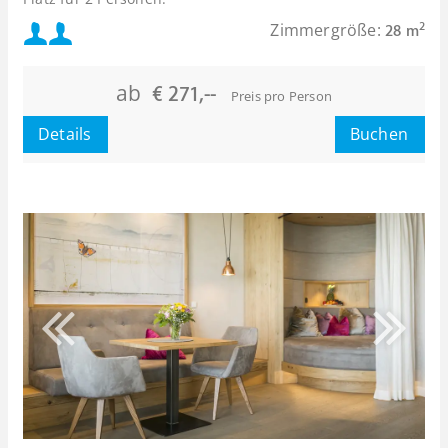
Mindestbelegung:
Zimmergröße:
2
28 m
oder
Maximalbelegung:
ab
€ 271,--
Preis pro Person
Details
Buchen