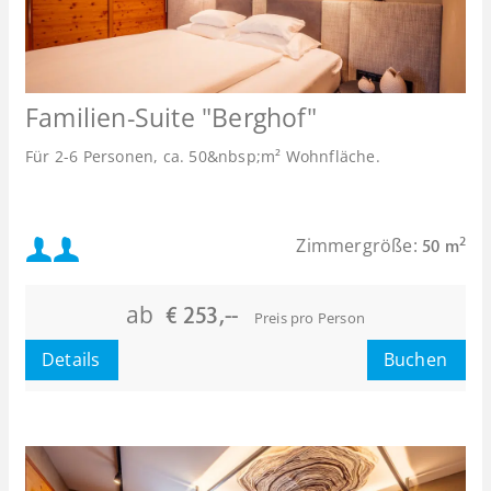
Familien-Suite "Berghof"
Für 2-6 Personen, ca. 50&nbsp;m² Wohnfläche.
Mindestbelegung:
Zimmergröße:
2
50 m
oder
Maximalbelegung:
ab
€ 253,--
Preis pro Person
oder
Details
Buchen