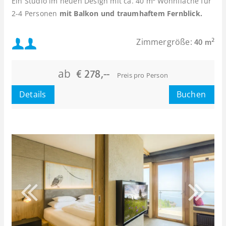
Ein Studio im neuen Design mit ca. 40 m² Wohnfläche für
2-4 Personen
mit Balkon und traumhaftem Fernblick.
Mindestbelegung:
Zimmergröße:
2
40 m
Maximalbelegung:
ab
€ 278,--
Preis pro Person
oder
Details
Buchen