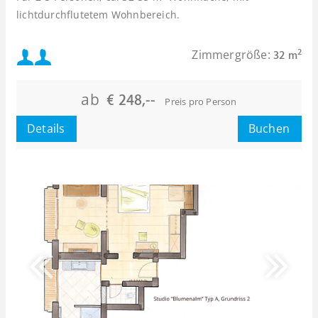
lichtdurchflutetem Wohnbereich.
Mindestbelegung:
Zimmergröße:
2
32 m
Maximalbelegung:
ab
€ 248,--
Preis pro Person
oder
Details
Buchen