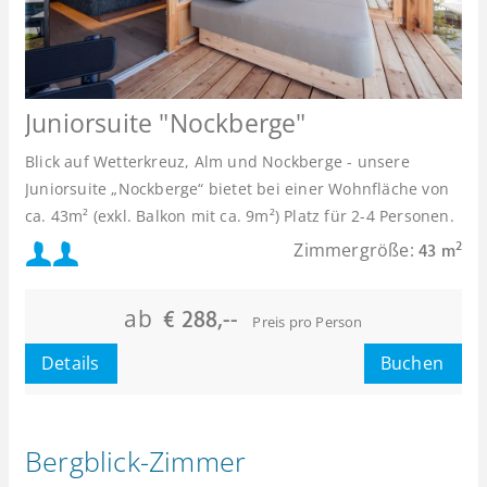
Juniorsuite "Nockberge"
Blick auf Wetterkreuz, Alm und Nockberge - unsere
Juniorsuite „Nockberge“ bietet bei einer Wohnfläche von
ca. 43m²
(exkl. Balkon mit ca. 9m²) Platz für
2-4 Personen.
Mindestbelegung:
Zimmergröße:
2
43 m
oder
Maximalbelegung:
ab
€ 288,--
Preis pro Person
oder
Details
Buchen
Bergblick-Zimmer