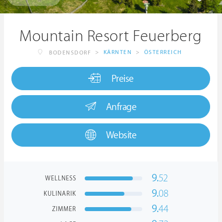
Mountain Resort Feuerberg
>
KÄRNTEN
>
ÖSTERREICH
BODENSDORF
Preise
Anfrage
Website
9.
52
WELLNESS
9.
08
KULINARIK
9.
44
ZIMMER