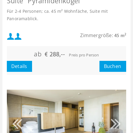
Suite "Pyramidenkogel"
Für 2-4 Personen; ca. 45 m² Wohnfäche, Suite mit
Panoramablick.
Mindestbelegung:
Zimmergröße:
2
45 m
oder
Maximalbelegung:
ab
€ 288,--
Preis pro Person
oder
Details
Buchen