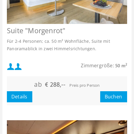
Suite "Morgenrot"
Für 2-4 Personen; ca. 50 m² Wohnfläche, Suite mit
Panoramablick in zwei Himmelsrichtungen.
Mindestbelegung:
Zimmergröße:
2
50 m
oder
Maximalbelegung:
ab
€ 288,--
Preis pro Person
oder
Details
Buchen