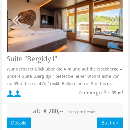
Suite "Bergidyll"
Wunderbarer Blick über die Alm und auf die Nockberge –
unsere Suite „Bergidyll“
bietet bei einer Wohnfläche von
ca. 39m² bis ca. 47m² (exkl. Balkon mit ca. 9m² bis ca.
16m²) Platz für 2-4 Personen.
Mindestbelegung:
Zimmergröße:
2
39 m
oder
Maximalbelegung:
ab
€ 280,--
Preis pro Person
oder
Details
Buchen