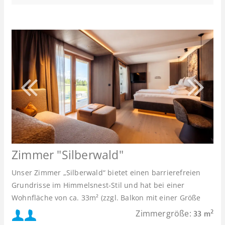
Zimmer "Silberwald"
Unser Zimmer „Silberwald“ bietet einen barrierefreien
Grundrisse im Himmelsnest-Stil und hat bei einer
Wohnfläche von ca. 33m² (zzgl. Balkon mit einer Größe
von ca. 7m²) Platz für 2 Personen.
Mindestbelegung:
Zimmergröße:
2
33 m