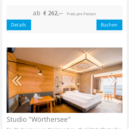
Maximalbelegung:
ab
€ 262,--
Preis pro Person
oder
Details
Buchen
Studio "Wörthersee"