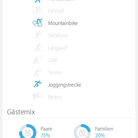
Fahrrad
Mountainbike
Skifahren
Langlauf
Golf
Tennis
Joggingstrecke
Reiten
Gästemix
Paare
Familien
75
%
20
%