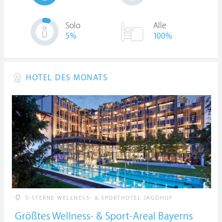
Solo
Alle
5
%
100%
HOTEL DES MONATS
5-STERNE WELLNESS- & SPORTHOTEL JAGDHOF
Größtes Wellness- & Sport-Areal Bayerns