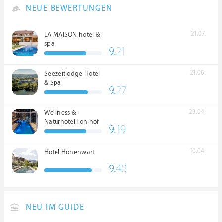
NEUE BEWERTUNGEN
21.07.
LA MAISON hotel &
spa
9.
21
21.06.
Seezeitlodge Hotel
& Spa
9.
27
23.04.
Wellness &
Naturhotel Tonihof
9.
19
****S
10.04.
Hotel Hohenwart
9.
48
NEU IM GUIDE