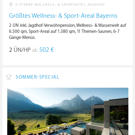
5-STERNE WELLNESS- & SPORTHOTEL JAGDHOF
Größtes Wellness- & Sport-Areal Bayerns
2 ÜN inkl. Jagdhof-Verwöhnpension, Wellness- & Wasserwelt auf
6.500 qm, Sport-Areal auf 1.380 qm, 11 Themen-Saunen, 6-7
Gänge-Menüs.
2
ÜN/HP
502 €
ab
SOMMER-SPECIAL