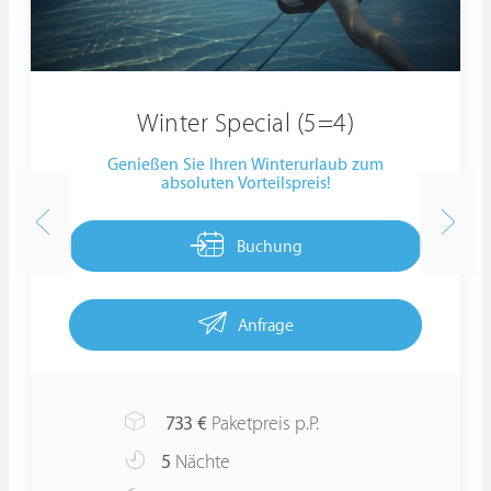
Winter Special (5=4)
Genießen Sie Ihren Winterurlaub zum
absoluten Vorteilspreis!
Buchung
Anfrage
733
€
Paketpreis p.P.
5
Nächte