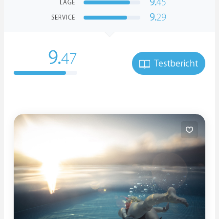
9.
45
LAGE
9.
29
SERVICE
9.
47
Testbericht