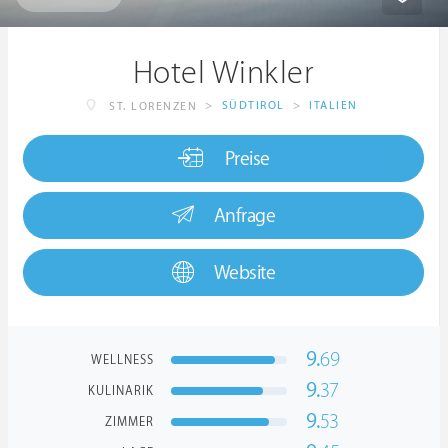
Hotel Winkler
>
SÜDTIROL
>
ITALIEN
ST. LORENZEN
Preise
Anfrage
Website
9.
69
WELLNESS
9.
37
KULINARIK
9.
53
ZIMMER