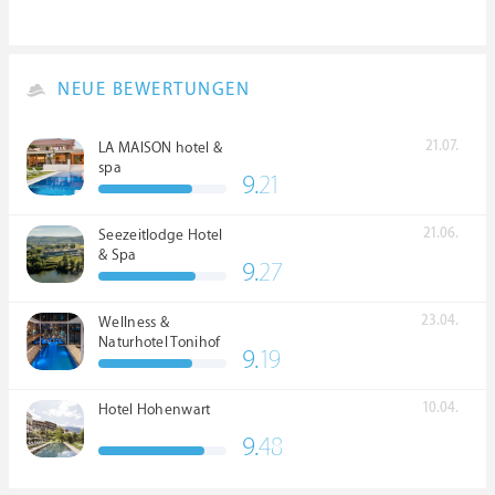
NEUE BEWERTUNGEN
21.07.
LA MAISON hotel &
spa
9.
21
21.06.
Seezeitlodge Hotel
& Spa
9.
27
23.04.
Wellness &
Naturhotel Tonihof
9.
19
****S
10.04.
Hotel Hohenwart
9.
48