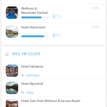
23.04.
Wellness &
Naturhotel Tonihof
9.
19
****S
10.04.
Hotel Hohenwart
9.
48
NEU IM GUIDE
Hotel Edelweiss
SÜDTIROL
Hotel Alpenhof
TIROL
Hotel Zum Stein Wellness & Genuss Resort