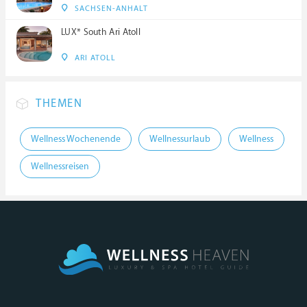
SACHSEN-ANHALT
LUX* South Ari Atoll
ARI ATOLL
THEMEN
Wellness Wochenende
Wellnessurlaub
Wellness
Wellnessreisen