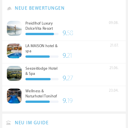
NEUE BEWERTUNGEN
09.08.
Preidlhof Luxury
DolceVita Resort
9.
58
*****
21.07.
LA MAISON hotel &
spa
9.
21
21.06.
Seezeitlodge Hotel
& Spa
9.
27
23.04.
Wellness &
Naturhotel Tonihof
9.
19
****S
NEU IM GUIDE