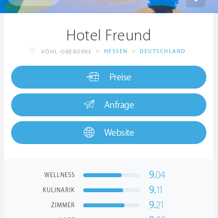
Hotel Freund
>
HESSEN
>
DEUTSCHLAND
VÖHL-OBERORKE
Preise
Anfrage
Website
9.
04
WELLNESS
9.
11
KULINARIK
9.
21
ZIMMER