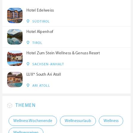
Hotel Edelweiss
SÜDTIROL
Hotel Alpenhof
TIROL
Hotel Zum Stein Wellness & Genuss Resort
SACHSEN-ANHALT
LUX* South Ari Atoll
ARI ATOLL
THEMEN
Wellness Wochenende
Wellnessurlaub
Wellness
Wellnessreisen