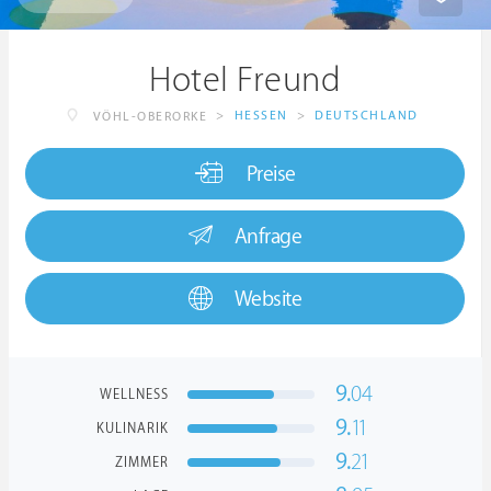
Hotel Freund
>
HESSEN
>
DEUTSCHLAND
VÖHL-OBERORKE
Preise
Anfrage
Website
9.
04
WELLNESS
9.
11
KULINARIK
9.
21
ZIMMER