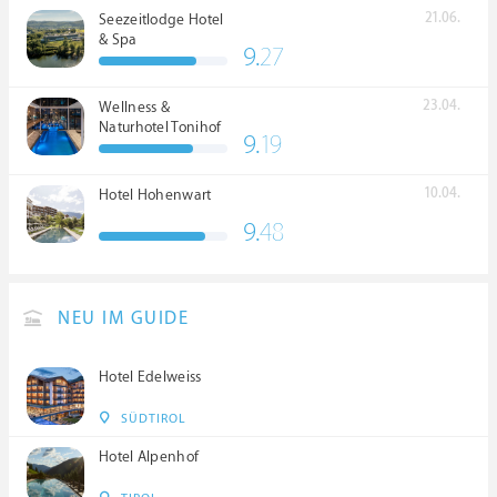
21.06.
Seezeitlodge Hotel
& Spa
9.
27
23.04.
Wellness &
Naturhotel Tonihof
9.
19
****S
10.04.
Hotel Hohenwart
9.
48
NEU IM GUIDE
Hotel Edelweiss
SÜDTIROL
Hotel Alpenhof