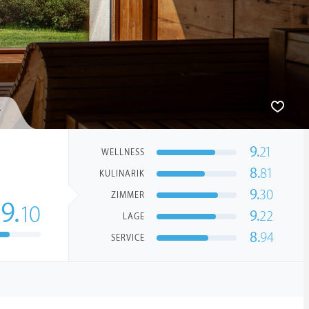
9.
21
WELLNESS
8.
81
KULINARIK
9.
30
ZIMMER
9.
10
9.
22
LAGE
8.
94
SERVICE