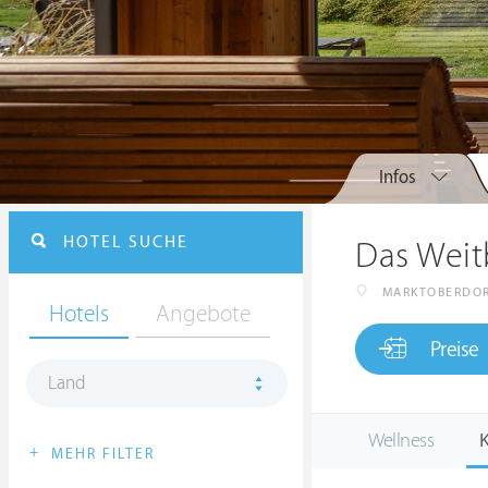
Infos
HOTEL SUCHE
Das Weit
MARKTOBERDO
Hotels
Angebote
Preise
Land
Wellness
K
+
MEHR FILTER