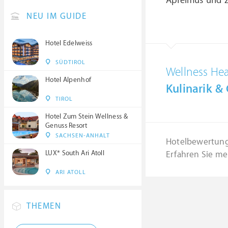
Apfelmus und 
NEU IM GUIDE
Hotel Edelweiss
SÜDTIROL
Wellness He
Hotel Alpenhof
Kulinarik &
TIROL
Hotel Zum Stein Wellness &
Genuss Resort
SACHSEN-ANHALT
Hotelbewertun
LUX* South Ari Atoll
Erfahren Sie me
ARI ATOLL
THEMEN