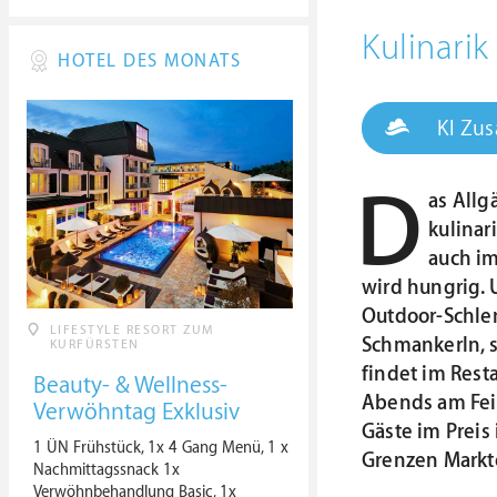
Kulinari
HOTEL DES MONATS
KI Zu
D
as Allg
kulinar
auch im
wird hungrig. 
Outdoor-Schlem
LIFESTYLE RESORT ZUM
Schmankerln, s
KURFÜRSTEN
findet im Rest
Beauty- & Wellness-
Abends am Fein
Verwöhntag Exklusiv
Gäste im Preis 
1 ÜN Frühstück, 1x 4 Gang Menü, 1 x
Grenzen Markto
Nachmittagssnack 1x
Verwöhnbehandlung Basic, 1x