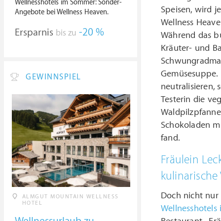
Wellnesshotels im Sommer: Sonder-
Speisen, wird j
Angebote bei Wellness Heaven.
Wellness Heave
Ersparnis
-20 %
bis zu
Während das bu
Kräuter- und Ba
Schwungradmasc
Gemüsesuppe. 
GEWINNSPIEL
neutralisieren,
Testerin die ve
Waldpilzpfanne
Schokoladen mi
fand.
Fräulein Lec
kulinarische 
Doch nicht nur 
ALMGUT MOUNTAIN WELLNESS
HOTEL
Wellnesshotels 