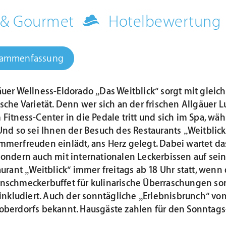
k & Gourmet
Hotelbewertung
sammenfassung
äuer Wellness-Eldorado „Das Weitblick“ sorgt mit gleich
ische Varietät. Denn wer sich an der frischen Allgäue
 Fitness-Center in die Pedale tritt und sich im Spa, w
Und so sei Ihnen der Besuch des Restaurants „Weitblick
merfreuden einlädt, ans Herz gelegt. Dabei wartet das
ondern auch mit internationalen Leckerbissen auf sei
aurant „Weitblick“ immer freitags ab 18 Uhr statt, we
schmeckerbuffet für kulinarische Überraschungen sorgt
inkludiert. Auch der sonntägliche „Erlebnisbrunch“ von 
berdorfs bekannt. Hausgäste zahlen für den Sonntags-