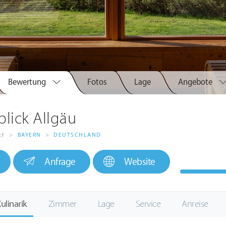
Bewertung
Fotos
Lage
Angebote
blick Allgäu
>
BAYERN
>
DEUTSCHLAND
RF
Anfrage
Website
ulinarik
Zimmer
Lage
Service
Anreise