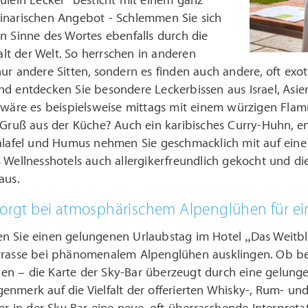
ulein Lecker“ besticht mit einem ganz
inarischen Angebot - Schlemmen Sie sich
n Sinne des Wortes ebenfalls durch die
falt der Welt. So herrschen in anderen
ur andere Sitten, sondern es finden auch andere, oft exot
d entdecken Sie besondere Leckerbissen aus Israel, Asien
e wäre es beispielsweise mittags mit einem würzigen Fl
 Gruß aus der Küche? Auch ein karibisches Curry-Huhn, eng
alafel und Humus nehmen Sie geschmacklich mit auf eine 
 Wellnesshotels auch allergikerfreundlich gekocht und di
aus.
 sorgt bei atmosphärischem Alpenglühen für 
n Sie einen gelungenen Urlaubstag im Hotel „Das Weitbli
rrasse bei phänomenalem Alpenglühen ausklingen. Ob bei
alien – die Karte der Sky-Bar überzeugt durch eine gelung
nmerk auf die Vielfalt der offerierten Whisky-, Rum- und