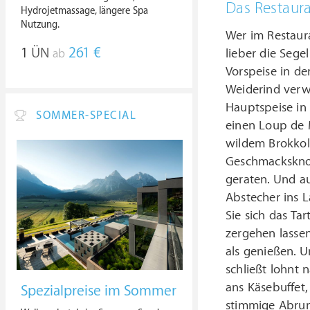
Das Restaura
Hydrojetmassage, längere Spa
Nutzung.
Wer im Restaura
1
ÜN
261 €
lieber die Seg
ab
Vorspeise in de
Weiderind verw
Hauptspeise in
SOMMER-SPECIAL
einen Loup de 
wildem Brokkoli
Geschmacksknos
geraten. Und au
Abstecher ins 
Sie sich das Ta
zergehen lassen
als genießen. 
schließt lohnt
ans Käsebuffet,
Spezialpreise im Sommer
stimmige Abrun