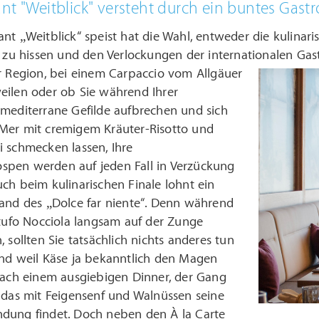
nt "Weitblick" versteht durch ein buntes Gastr
nt „Weitblick“ speist hat die Wahl, entweder die kulinar
el zu hissen und den Verlockungen der internationalen G
r Region, bei einem Carpaccio vom Allgäuer
eilen oder ob Sie während Ihrer
 mediterrane Gefilde aufbrechen und sich
Mer mit cremigem Kräuter-Risotto und
 schmecken lassen, Ihre
pen werden auf jeden Fall in Verzückung
ch beim kulinarischen Finale lohnt ein
Land des „Dolce far niente“. Denn während
rtufo Nocciola langsam auf der Zunge
, sollten Sie tatsächlich nichts anderes tun
Und weil Käse ja bekanntlich den Magen
 nach einem ausgiebigen Dinner, der Gang
 das mit Feigensenf und Walnüssen seine
dung findet. Doch neben den À la Carte