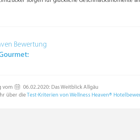
Zimtzucker sorgen für glückliche Geschmacksmomente a
aven Bewertung
 Gourmet:
g vom
06.02.2020
:
Das Weitblick Allgäu
hr über die
Test-Kriterien von Wellness Heaven® Hotelbew