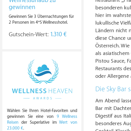
Wellnessurlaub zu
Restaurant „Frä
gewinnen
besonderen kul
hier im wahrste
Gewinnen Sie 3 Übernachtungen für
2 Personen im 4*S Wellnesshotel.
lukullische Viel
Ländern nicht n
Gutschein-Wert:
1.310 €
diese Chance un
Österreich. Wi
als asiatischem
Pistou Sauce, F
Restaurants des
oder Allergene 
Die Sky Bar
Am Abend lasse
Bar mit Dachte
Wählen Sie Ihren Hotel-Favoriten und
Digestif aus It
gewinnen Sie eine von
9 Wellness
Reisen
der Superlative im
Wert von
besonderes Auge
23.000 €
.