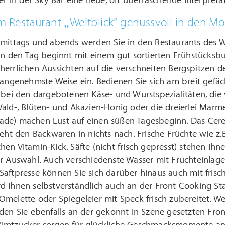
ker in der Sky Bar eine neue, oft überraschende Interpreta
im Restaurant „Weitblick“ genussvoll in den M
mittags und abends werden Sie in den Restaurants des We
in den Tag beginnt mit einem gut sortierten Frühstücksbu
errlichen Aussichten auf die verschneiten Bergspitzen de
 angenehmste Weise ein. Bedienen Sie sich am breit gefä
e bei den dargebotenen Käse- und Wurstspezialitäten, di
Wald-, Blüten- und Akazien-Honig oder die dreierlei Mar
de) machen Lust auf einen süßen Tagesbeginn. Das Cerea
teht den Backwaren in nichts nach. Frische Früchte wie z
en Vitamin-Kick. Säfte (nicht frisch gepresst) stehen I
ur Auswahl. Auch verschiedenste Wasser mit Fruchteinlag
aftpresse können Sie sich darüber hinaus auch mit frisc
 Ihnen selbstverständlich auch an der Front Cooking Sta
Omelette oder Spiegeleier mit Speck frisch zubereitet. 
den Sie ebenfalls an der gekonnt in Szene gesetzten Fro