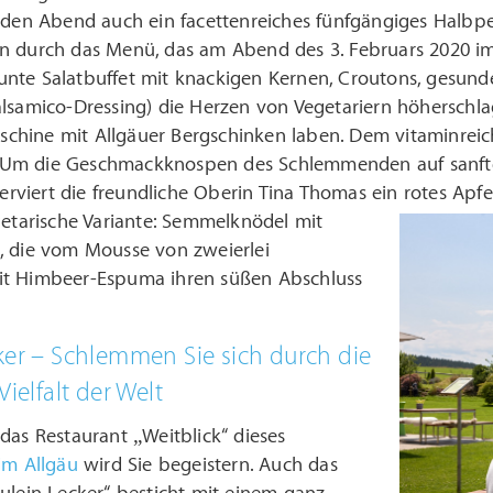
eden Abend auch ein facettenreiches fünfgängiges Halbpen
n durch das Menü, das am Abend des 3. Februars 2020 im
nte Salatbuffet mit knackigen Kernen, Croutons, gesunde
lsamico-Dressing) die Herzen von Vegetariern höherschlag
hine mit Allgäuer Bergschinken laben. Dem vitaminreiche
Um die Geschmackknospen des Schlemmenden auf sanfte 
 serviert die freundliche Oberin Tina Thomas ein rotes Apf
getarische Variante: Semmelknödel mit
, die vom Mousse von zweierlei
t Himbeer-Espuma ihren süßen Abschluss
ker – Schlemmen Sie sich durch die
Vielfalt der Welt
das Restaurant „Weitblick“ dieses
im Allgäu
wird Sie begeistern. Auch das