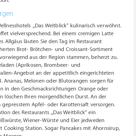
tion.
orgen
llnesshotels „Das Weitblick“ kulinarisch verwöhnt.
ffet vielversprechend. Bei einem cremigen Latte
s Allgäus läuten Sie den Tag im Restaurant
cherten Brot- Brötchen- und Croissant-Sortiment
e vorwiegend aus der Region stammen, beherzt zu.
meladen (Aprikosen, Brombeer- und
lien-Angebot an der appetitlich eingerichteten
.B. Ananas, Melonen oder Blutorangen sorgen für
hnen in den Geschmacksrichtungen Orange oder
en löschen Ihren morgendlichen Durst. An der
h gepresstem Apfel- oder Karottensaft versorgen.
tion des Restaurants „Das Weitblick“ ein
Weißwürste, Wiener-Würste und Eier jedweden
nt Cooking Station. Sogar Pancakes mit Ahornsirup,