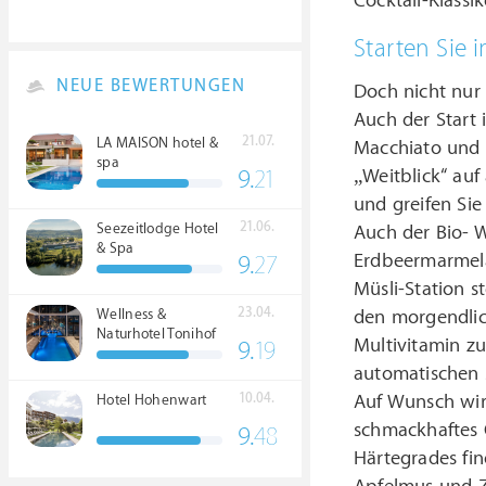
Cocktail-Klassi
Starten Sie 
NEUE BEWERTUNGEN
Doch nicht nur 
Auch der Start 
21.07.
LA MAISON hotel &
Macchiato und h
spa
„Weitblick“ auf
9.
21
und greifen Si
21.06.
Seezeitlodge Hotel
Auch der Bio- 
& Spa
Erdbeermarmela
9.
27
Müsli-Station s
23.04.
den morgendlich
Wellness &
Naturhotel Tonihof
Multivitamin z
9.
19
****S
automatischen S
Auf Wunsch wird
10.04.
Hotel Hohenwart
schmackhaftes 
9.
48
Härtegrades fin