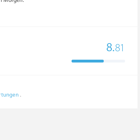
m Morgen.
8.
81
ertungen
.