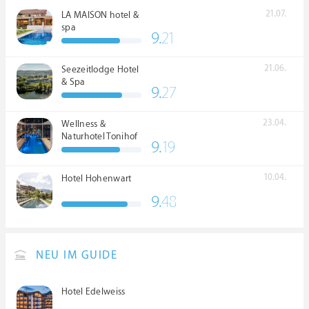
21.07.
LA MAISON hotel &
spa
9.
21
21.06.
Seezeitlodge Hotel
& Spa
9.
27
23.04.
Wellness &
Naturhotel Tonihof
9.
19
****S
10.04.
Hotel Hohenwart
9.
48
NEU IM GUIDE
Hotel Edelweiss