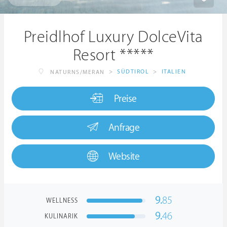
Preidlhof Luxury DolceVita
Resort *****
>
SÜDTIROL
>
ITALIEN
NATURNS/MERAN
Preise
Anfrage
Website
9.
85
WELLNESS
9.
46
KULINARIK