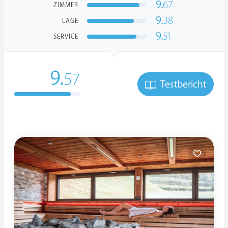
9.
67
ZIMMER
9.
38
LAGE
9.
51
SERVICE
9.
57
Testbericht