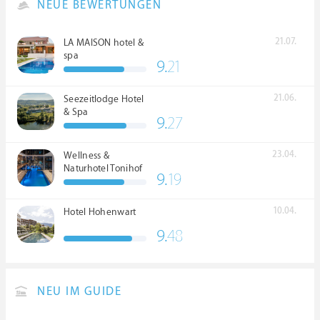
NEUE BEWERTUNGEN
21.07.
LA MAISON hotel &
spa
9.
21
21.06.
Seezeitlodge Hotel
& Spa
9.
27
23.04.
Wellness &
Naturhotel Tonihof
9.
19
****S
10.04.
Hotel Hohenwart
9.
48
NEU IM GUIDE