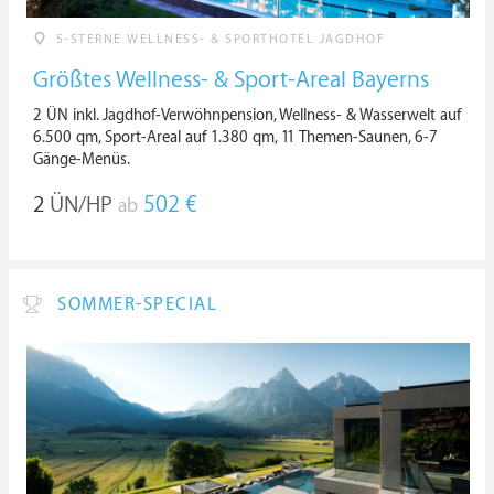
5-STERNE WELLNESS- & SPORTHOTEL JAGDHOF
Größtes Wellness- & Sport-Areal Bayerns
2 ÜN inkl. Jagdhof-Verwöhnpension, Wellness- & Wasserwelt auf
6.500 qm, Sport-Areal auf 1.380 qm, 11 Themen-Saunen, 6-7
Gänge-Menüs.
2
ÜN/HP
502 €
ab
SOMMER-SPECIAL