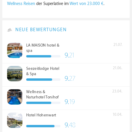
Wellness Reisen
der Superlative im
Wert von 23.000 €
.
NEUE BEWERTUNGEN
21.07.
LA MAISON hotel &
spa
9.
21
21.06.
Seezeitlodge Hotel
& Spa
9.
27
23.04.
Wellness &
Naturhotel Tonihof
9.
19
****S
10.04.
Hotel Hohenwart
9.
48