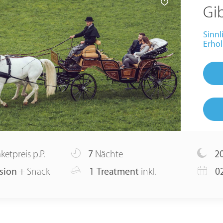
Gib
Sinnl
Erhol
ketpreis p.P.
7
Nächte
2
sion
+ Snack
1 Treatment
inkl.
0