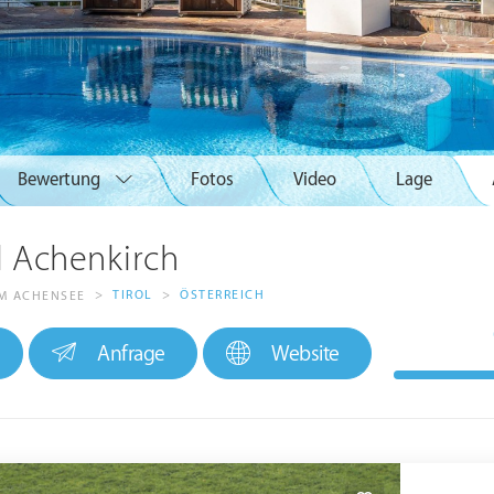
Bewertung
Fotos
Video
Lage
l Achenkirch
>
TIROL
>
ÖSTERREICH
M ACHENSEE
Anfrage
Website