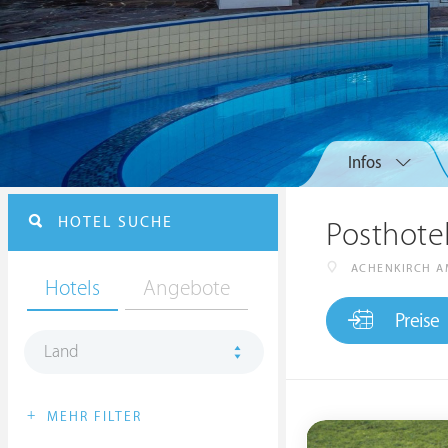
Infos
HOTEL SUCHE
Posthote
ACHENKIRCH A
Hotels
Angebote
Preise
Land
+
MEHR FILTER