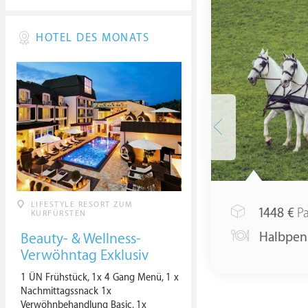
HOTEL DES MONATS
LIFESTYLE RESORT ZUM
1448
€
Pa
KURFÜRSTEN
Halbpen
Beauty- & Wellness-
Verwöhntag Exklusiv
1 ÜN Frühstück, 1x 4 Gang Menü, 1 x
Nachmittagssnack 1x
Verwöhnbehandlung Basic, 1x