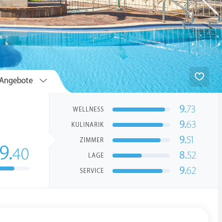
Angebote
9.
73
WELLNESS
9.
63
KULINARIK
9.
51
ZIMMER
9.
40
8.
52
LAGE
9.
62
SERVICE