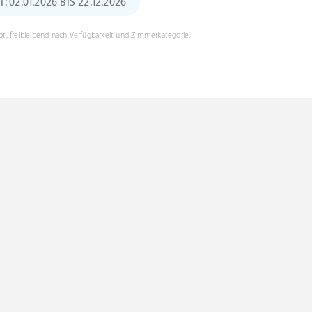
 02.01.2026 BIS 22.12.2026
t, freibleibend nach Verfügbarkeit und Zimmerkategorie.