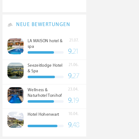
NEUE BEWERTUNGEN
21.07.
LA MAISON hotel &
spa
9.
21
21.06.
Seezeitlodge Hotel
& Spa
9.
27
23.04.
Wellness &
Naturhotel Tonihof
9.
19
****S
10.04.
Hotel Hohenwart
9.
48