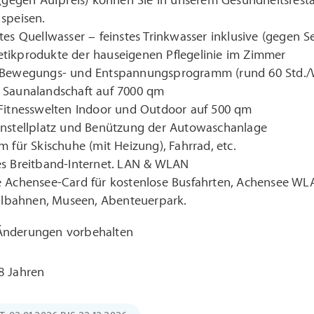
e (gegen Aufpreis) können Sie in unserem Gesundheitsres
speisen.
tes Quellwasser – feinstes Trinkwasser inklusive (gegen 
tikprodukte der hauseigenen Pflegelinie im Zimmer
 Bewegungs- und Entspannungsprogramm (rund 60 Std.
 Saunalandschaft auf 7000 qm
 Fitnesswelten Indoor und Outdoor auf 500 qm
enstellplatz und Benützung der Autowaschanlage
m für Skischuhe (mit Heizung), Fahrrad, etc.
es Breitband-Internet. LAN & WLAN
 Achensee-Card für kostenlose Busfahrten, Achensee WLAN
eilbahnen, Museen, Abenteuerpark.
 Änderungen vorbehalten
8 Jahren