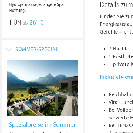
Details zu
Hydrojetmassage, längere Spa
Nutzung.
Finden Sie zur
1
ÜN
261 €
ab
Energieaustau
Gefühle – entd
7 Nächte
SOMMER-SPECIAL
1 Posthote
1 private 
Inklusivleist
Reichhalti
Vital-Lun
Bei Vollp
servierte
Spezialpreise im Sommer
Bei TENZO