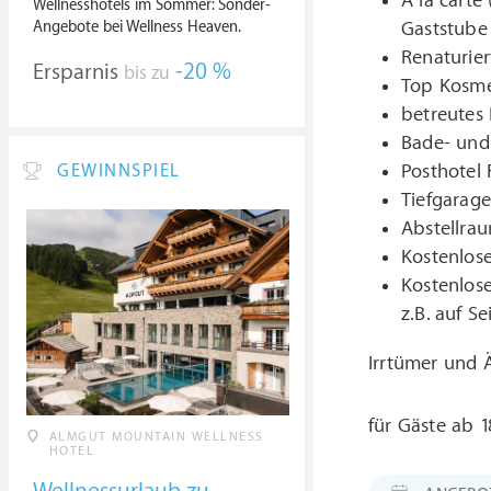
À la cart
Wellnesshotels im Sommer: Sonder-
Angebote bei Wellness Heaven.
Gaststube 
Renaturier
Ersparnis
-20 %
bis zu
Top Kosme
betreutes
Bade- und
Posthotel
GEWINNSPIEL
Tiefgarag
Abstellrau
Kostenlos
Kostenlose
z.B. auf S
Irrtümer und
für Gäste ab 1
ALMGUT MOUNTAIN WELLNESS
HOTEL