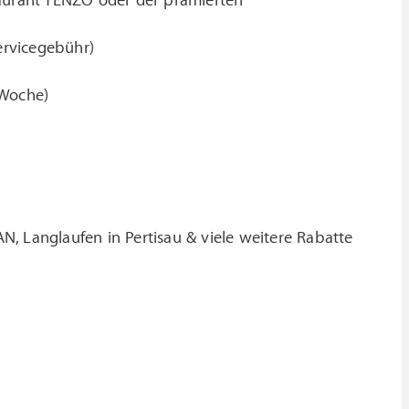
taurant TENZO oder der prämierten
Servicegebühr)
/Woche)
, Langlaufen in Pertisau & viele weitere Rabatte