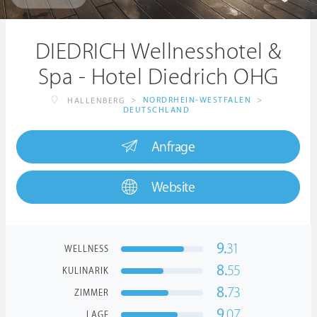
DIEDRICH Wellnesshotel &
Spa - Hotel Diedrich OHG
>
NORDRHEIN-WESTFALEN
>
HALLENBERG
DEUTSCHLAND
Anfrage
Website
9.
31
WELLNESS
8.
55
KULINARIK
8.
73
ZIMMER
9.
07
LAGE