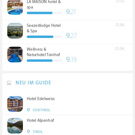
21.07.
LA MAISON hotel &
spa
9.
21
21.06.
Seezeitlodge Hotel
& Spa
9.
27
23.04.
Wellness &
Naturhotel Tonihof
9.
19
****S
NEU IM GUIDE
Hotel Edelweiss
SÜDTIROL
Hotel Alpenhof
TIROL