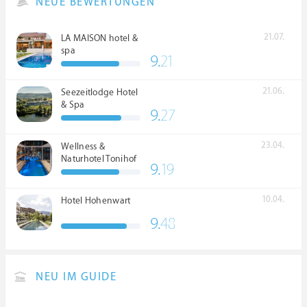
NEUE BEWERTUNGEN
21.07.
LA MAISON hotel &
spa
9.
21
21.06.
Seezeitlodge Hotel
& Spa
9.
27
23.04.
Wellness &
Naturhotel Tonihof
9.
19
****S
10.04.
Hotel Hohenwart
9.
48
NEU IM GUIDE