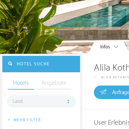
Infos
HOTEL SUCHE
Alila Kot
ALILA KOTHAI
Hotels
Angebote
Anfrag
Land
+
MEHR FILTER
User Erlebni