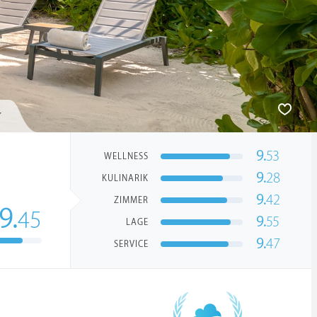
9.
53
WELLNESS
9.
28
KULINARIK
9.
42
ZIMMER
9.
45
9.
55
LAGE
9.
47
SERVICE