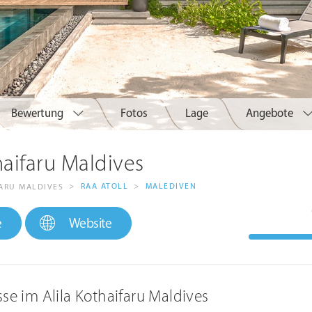
Bewertung
Fotos
Lage
Angebote
haifaru Maldives
>
RAA ATOLL
>
MALEDIVEN
FARU MALDIVES
e
Website
sse im Alila Kothaifaru Maldives