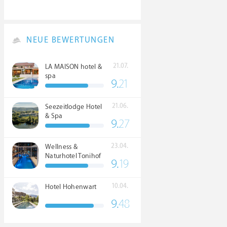
NEUE BEWERTUNGEN
21.07.
LA MAISON hotel &
spa
9.
21
21.06.
Seezeitlodge Hotel
& Spa
9.
27
23.04.
Wellness &
Naturhotel Tonihof
9.
19
****S
10.04.
Hotel Hohenwart
9.
48