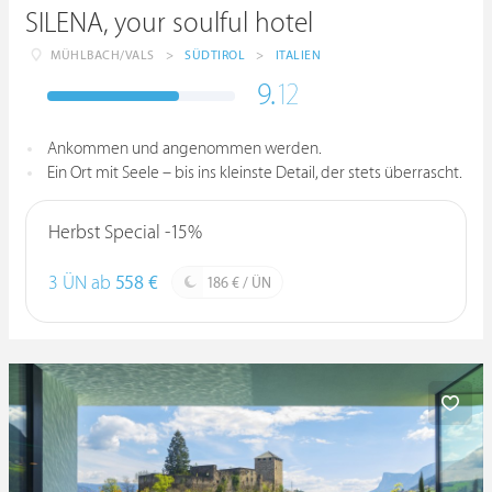
SILENA, your soulful hotel
MÜHLBACH/VALS
>
SÜDTIROL
>
ITALIEN
9.
12
Ankommen und angenommen werden.
Ein Ort mit Seele – bis ins kleinste Detail, der stets überrascht.
Herbst Special -15%
3 ÜN ab
558 €
186 € / ÜN