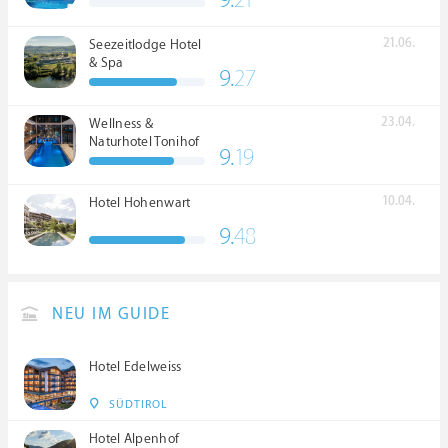
21.06.
Seezeitlodge Hotel
& Spa
9.
27
23.04.
Wellness &
Naturhotel Tonihof
9.
19
****S
10.04.
Hotel Hohenwart
9.
48
NEU IM GUIDE
Hotel Edelweiss
SÜDTIROL
Hotel Alpenhof