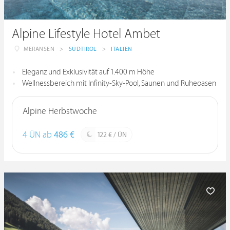
Alpine Lifestyle Hotel Ambet
MERANSEN
>
SÜDTIROL
>
ITALIEN
Eleganz und Exklusivität auf 1.400 m Höhe
Wellnessbereich mit Infinity-Sky-Pool, Saunen und Ruheoasen
Alpine Herbstwoche
4 ÜN ab
486 €
122 € / ÜN