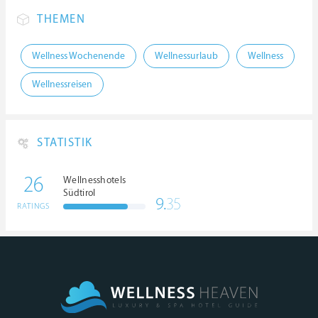
THEMEN
Wellness Wochenende
Wellnessurlaub
Wellness
Wellnessreisen
STATISTIK
26
Wellnesshotels
Südtirol
9.
35
RATINGS