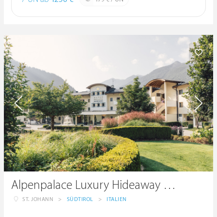
Alpenpalace Luxury Hideaway & Spa Retreat
ST. JOHANN
>
SÜDTIROL
>
ITALIEN