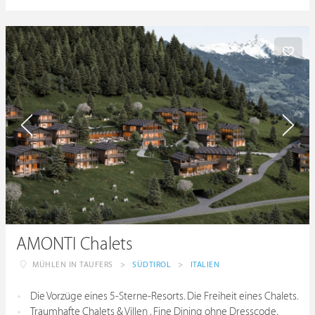
AMONTI Chalets
MÜHLEN IN TAUFERS
>
SÜDTIROL
>
ITALIEN
Die Vorzüge eines 5-Sterne-Resorts. Die Freiheit eines Chalets.
Traumhafte Chalets & Villen , Fine Dining ohne Dresscode,