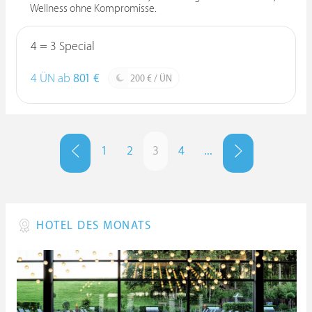
Wellness ohne Kompromisse.
4 = 3 Special
4 ÜN ab
801 €
200 € / ÜN
1
2
3
4
...
HOTEL DES MONATS