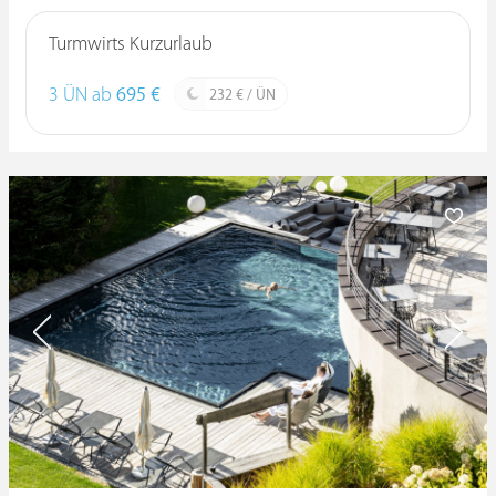
Turmwirts Kurzurlaub
3 ÜN ab
695 €
232 € / ÜN