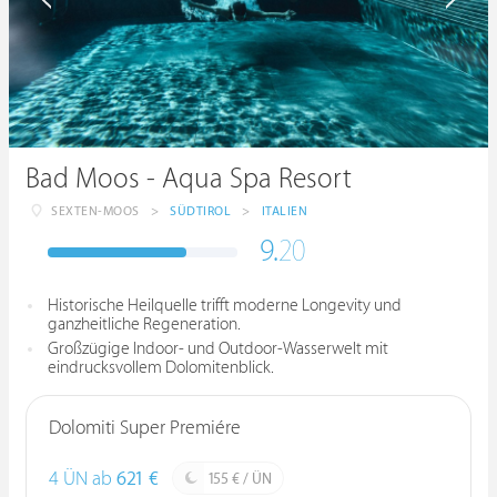
Bad Moos - Aqua Spa Resort
SEXTEN-MOOS
>
SÜDTIROL
>
ITALIEN
9.
20
Historische Heilquelle trifft moderne Longevity und
ganzheitliche Regeneration.
Großzügige Indoor- und Outdoor-Wasserwelt mit
eindrucksvollem Dolomitenblick.
Dolomiti Super Premiére
4 ÜN ab
621 €
155 € / ÜN