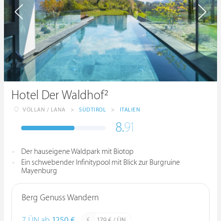
Hotel Der Waldhof²
VÖLLAN / LANA
>
SÜDTIROL
>
ITALIEN
8.
91
Der hauseigene Waldpark mit Biotop
Ein schwebender Infinitypool mit Blick zur Burgruine
Mayenburg
Berg Genuss Wandern
7 ÜN ab
1250 €
179 € / ÜN