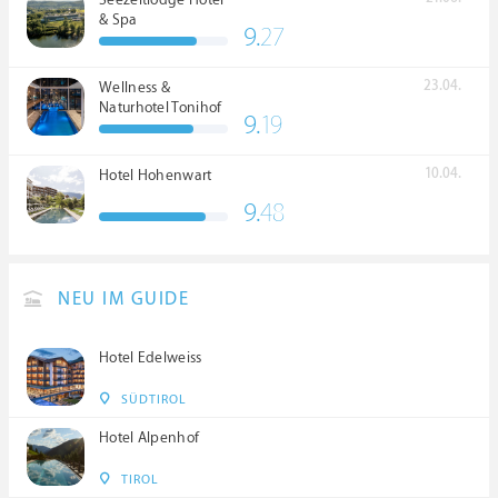
Seezeitlodge Hotel
& Spa
9.
27
23.04.
Wellness &
Naturhotel Tonihof
9.
19
****S
10.04.
Hotel Hohenwart
9.
48
NEU IM GUIDE
Hotel Edelweiss
SÜDTIROL
Hotel Alpenhof
TIROL