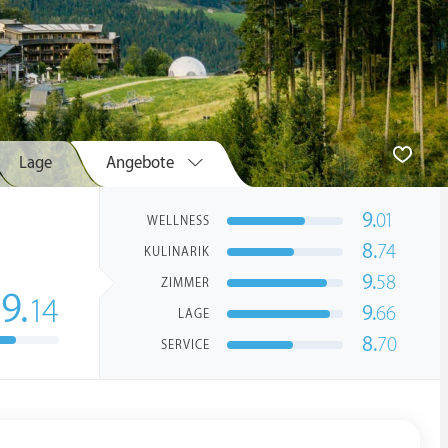
Lage
Angebote
9.
01
WELLNESS
8.
74
KULINARIK
9.
58
ZIMMER
9.
14
9.
66
LAGE
8.
70
SERVICE