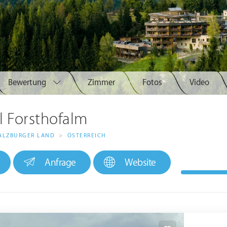
Bewertung
Zimmer
Fotos
Video
l Forsthofalm
ALZBURGER LAND
>
ÖSTERREICH
Anfrage
Website