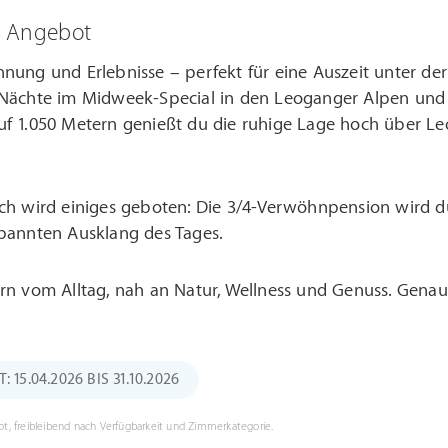
m Angebot
nnung und Erlebnisse – perfekt für eine Auszeit unter de
 Nächte im Midweek-Special in den Leoganger Alpen und 
uf 1.050 Metern genießt du die ruhige Lage hoch über L
sch wird einiges geboten: Die 3/4-Verwöhnpension wird d
spannten Ausklang des Tages.
ern vom Alltag, nah an Natur, Wellness und Genuss. Gena
15.04.2026 BIS 31.10.2026
t, freibleibend nach Verfügbarkeit und Zimmerkategorie.