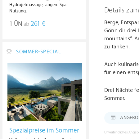
Hydrojetmassage, längere Spa
Details zu
Nutzung.
Berge, Entspa
1
ÜN
261 €
ab
Gönn dir drei
mountains“. A
zu tanken.
SOMMER-SPECIAL
Auch kulinari
für einen ent
Drei Nächte f
Sommer.
ANGEBOT: 
Spezialpreise im Sommer
Unverbindliches Angebo