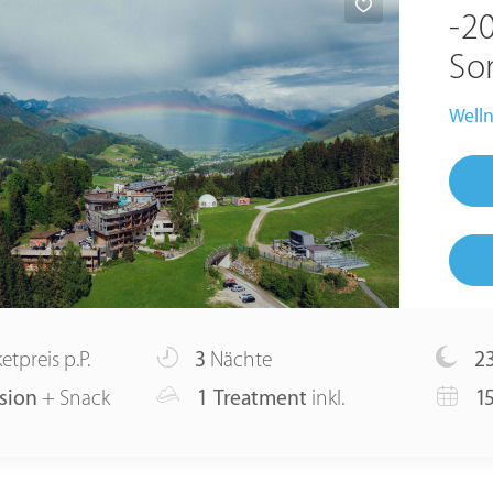
-2
So
Welln
etpreis p.P.
3
Nächte
2
sion
+ Snack
1 Treatment
inkl.
15