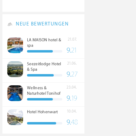
NEUE BEWERTUNGEN
21.07.
LA MAISON hotel &
spa
9.
21
21.06.
Seezeitlodge Hotel
& Spa
9.
27
23.04.
Wellness &
Naturhotel Tonihof
9.
19
****S
10.04.
Hotel Hohenwart
9.
48