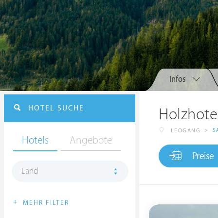
Infos
HOTEL SUCHE
Holzhote
>
S
LEOGANG
Hotels
Angebote
Preise
Land
+
MEHR FILTER