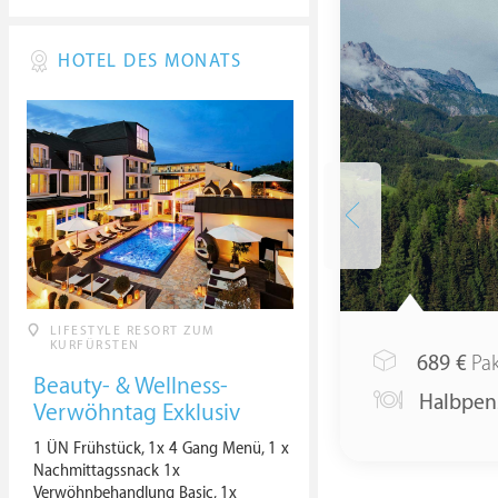
HOTEL DES MONATS
LIFESTYLE RESORT ZUM
KURFÜRSTEN
689
€
Pak
Beauty- & Wellness-
Halbpen
Verwöhntag Exklusiv
1 ÜN Frühstück, 1x 4 Gang Menü, 1 x
Nachmittagssnack 1x
Verwöhnbehandlung Basic, 1x