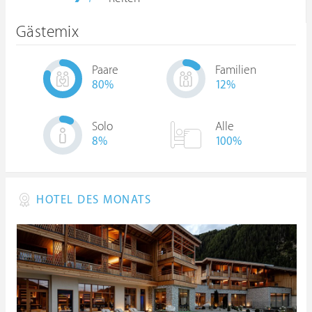
Gästemix
Paare
Familien
80
%
12
%
Solo
Alle
8
%
100%
HOTEL DES MONATS