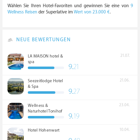
Wählen Sie Ihren Hotel-Favoriten und gewinnen Sie eine von
9
Wellness Reisen
der Superlative im
Wert von 23.000 €
.
NEUE BEWERTUNGEN
21.07.
LA MAISON hotel &
spa
9.
21
21.06.
Seezeitlodge Hotel
& Spa
9.
27
23.04.
Wellness &
Naturhotel Tonihof
9.
19
****S
10.04.
Hotel Hohenwart