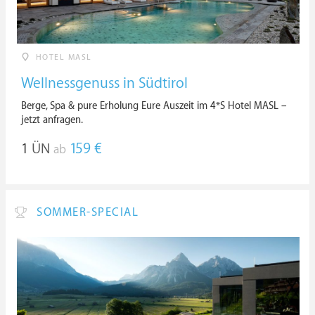
HOTEL MASL
Wellnessgenuss in Südtirol
Berge, Spa & pure Erholung Eure Auszeit im 4*S Hotel MASL –
jetzt anfragen.
1
ÜN
159 €
ab
SOMMER-SPECIAL