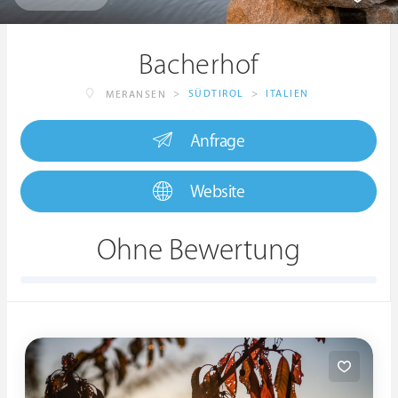
Bacherhof
>
SÜDTIROL
>
ITALIEN
MERANSEN
Anfrage
Website
Ohne Bewertung