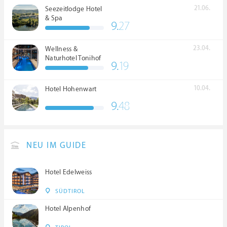
21.06.
Seezeitlodge Hotel
& Spa
9.
27
23.04.
Wellness &
Naturhotel Tonihof
9.
19
****S
10.04.
Hotel Hohenwart
9.
48
NEU IM GUIDE
Hotel Edelweiss
SÜDTIROL
Hotel Alpenhof