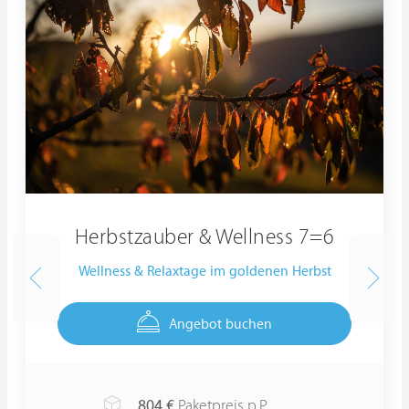
Herbstzauber & Wellness 7=6
Wellness & Relaxtage im goldenen Herbst
Angebot buchen
804
€
Paketpreis p.P.